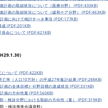
進計画の取組状況について（医療分野） (PDF:433KB)
進計画の取組状況について（緩和ケア分野） (PDF:463KB)
画に向けて検討すべき事項 (PDF:177KB)
(PDF:201KB)
について (PDF:421KB)
9.1.30）
いて (PDF:422KB)
亡率（人口10万対）の平成27年集計結果 (PDF:288KB)
画の全体目標と分野目標の達成状況 (PDF:331KB)
の方向性案 (PDF:560KB)
防・検診分野における取組の方向性（案） (PDF:319KB)
・検診推進会議資料）