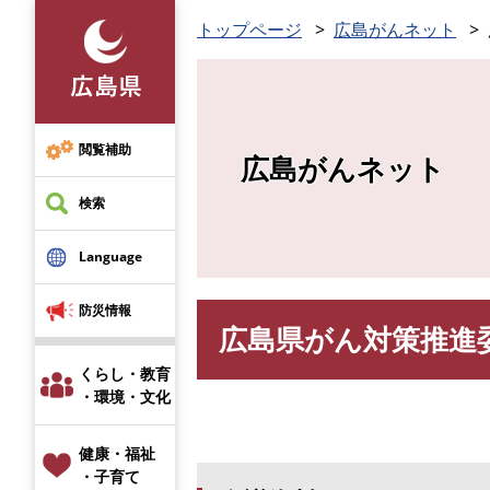
ペ
トップページ
広島がんネット
ー
ジ
の
先
頭
閲覧補助
広島がんネット
で
す
検索
。
Language
防災情報
広島県がん対策推進
本
文
くらし・教育
・環境・文化
健康・福祉
・子育て