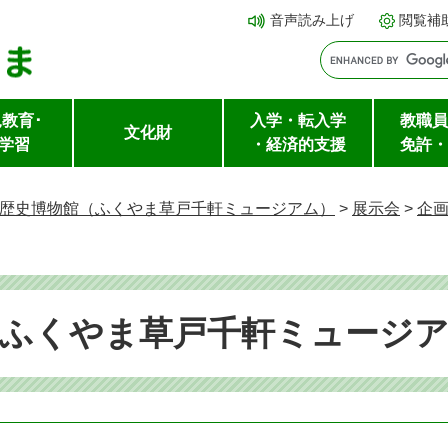
メ
本文へ
音声読み上げ
閲覧補
ニ
ュ
ー
教育･
入学・転入学
教職員
を
文化財
学習
・経済的支援
免許・
飛
ば
歴史博物館（ふくやま草戸千軒ミュージアム）
>
展示会
>
企
し
て
（ふくやま草戸千軒ミュージ