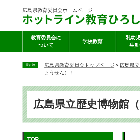
広島県教育委員会
ホームページ
教育委員会に
乳幼児
学校教育
ついて
生涯
ペ
ー
広島県教育委員会トップページ
>
広島県立
現在地
ジ
ょうせん）！
の
先
頭
で
広島県立歴史博物館
す。
本
TOP