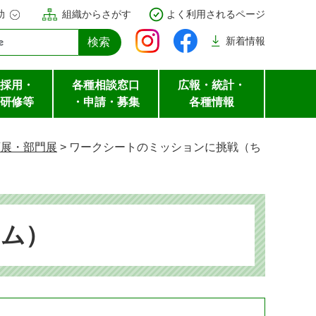
助
組織からさがす
よく利用されるページ
新着
情報
採用・
各種相談窓口
広報・統計・
研修等
・申請・募集
各種情報
画展・部門展
>
ワークシートのミッションに挑戦（ち
アム）