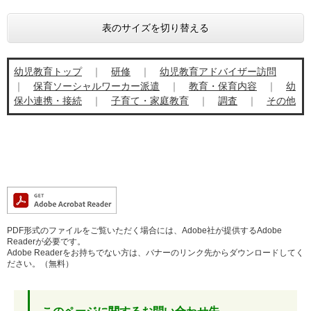
表のサイズを切り替える
幼児教育トップ
｜
​
研修
｜
幼児教育アドバイザー訪問
｜
保育ソーシャルワーカー派遣
｜
教育・保育内容
｜
幼
保小連携・接続
｜
子育て・家庭教育
｜
調査
｜
その他
PDF形式のファイルをご覧いただく場合には、Adobe社が提供するAdobe
Readerが必要です。
Adobe Readerをお持ちでない方は、バナーのリンク先からダウンロードしてく
ださい。（無料）