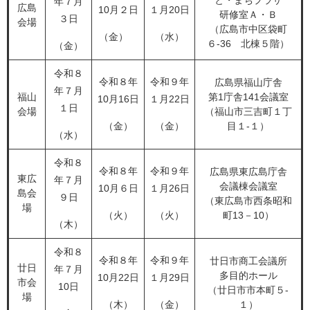
と・まちプラザ
年７月
広島
10月２日
１月20日
研修室Ａ・Ｂ
３日
会場
（広島市中区袋町
（金）
（水）
６-36 北棟５階）
（金）
令和８
​令和８年
令和９年
広島県福山庁舎
年７月
​福山
第1庁舎141会議室
10月16日
１月22日
１日
会場
（福山市三吉町１丁
（金）​
（金）
目１-１）
（水）
令和８
令和８年
令和９年
広島県東広島庁舎
東広
年７月
会議棟会議室
10月６日
１月26日
島会
９日
（東広島市西条昭和
場
（火）
（火）
町13－10）
（木）
令和８
令和８年
令和９年
廿日市商工会議所
廿日
年７月
多目的ホール
10月22日
１月29日
市会
10日
（廿日市市本町５-
場
（木）
（金）
１）