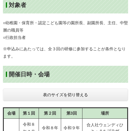
対象者
○幼稚園・保育所・認定こども園等の園所長、副園所長、主任、中堅
層の職員等
○行政担当者
※申込みにあたっては、全３回の研修に参加することが条件となり
ます。
開催日時・会場
表のサイズを切り替える
会場
第１回
第２回
第3回
場所
令和８
合人社ウェンディひ
令和８年
令和９年