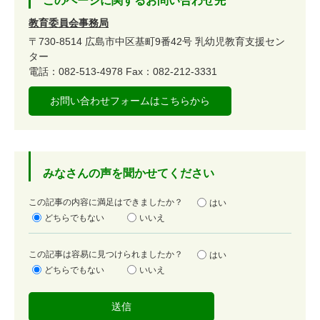
このページに関するお問い合わせ先
教育委員会事務局
〒730-8514
広島市中区基町9番42号
乳幼児教育支援セン
ター
電話：082-513-4978
Fax：082-212-3331
お問い合わせフォームはこちらから
みなさんの声を聞かせてください
満
この記事の内容に満足はできましたか？
はい
足
どちらでもない
いいえ
度
容
この記事は容易に見つけられましたか？
はい
易
どちらでもない
いいえ
度