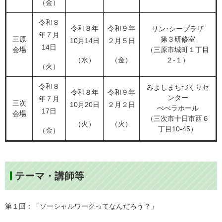
（金）
令和８
令和８年
令和９年
サン･シープラザ
年７月
三原
第３研修室
10月14日
２月５日
14日
会場
（三原市城町１丁目
（水）
（金）
２-１）
（火）
令和８
みよしまちづくりセ
令和８年
令和９年
ンター
年７月
三次
10月20日
２月２日
ぺぺラホール
17日
会場
（三次市十日市西６
（火）
（火）
丁目10-45）
（金）
テーマ・講師等
第１回：「ソーシャルワークってなんだろう？」