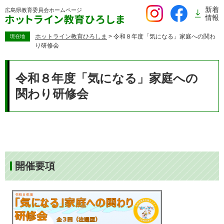
ペ
新着
広島県教育委員会
ホームページ
ー
情報
ジ
の
ホットライン教育ひろしま
>
令和８年度「気になる」家庭への関わ
現在地
り研修会
先
頭
本
で
文
令和８年度「気になる」家庭への
す。
関わり研修会
開催要項