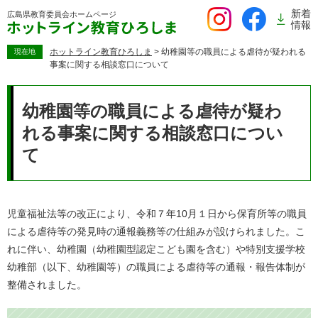
ペ
新着
広島県教育委員会
ホームページ
ー
情報
ジ
の
ホットライン教育ひろしま
>
幼稚園等の職員による虐待が疑われる
現在地
事案に関する相談窓口について
先
頭
本
で
文
幼稚園等の職員による虐待が疑わ
す。
れる事案に関する相談窓口につい
て
児童福祉法等の改正により、令和７年10月１日から保育所等の職員
による虐待等の発見時の通報義務等の仕組みが設けられました。こ
れに伴い、幼稚園（幼稚園型認定こども園を含む）や特別支援学校
幼稚部（以下、幼稚園等）の職員による虐待等の通報・報告体制が
整備されました。