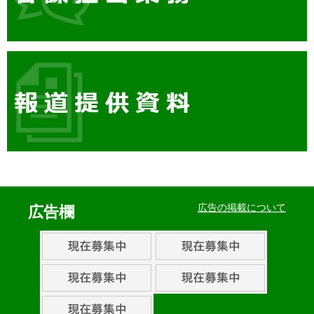
イ
ベ
広告の掲載について
広告欄
ン
ト・
取
組
ピ