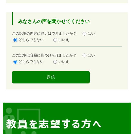
みなさんの声を聞かせてください
満
この記事の内容に満足はできましたか？
はい
足
どちらでもない
いいえ
度
容
この記事は容易に見つけられましたか？
はい
易
どちらでもない
いいえ
度