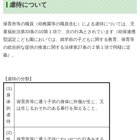
虐待について
保育所等の職員（幼稚園等の職員含む）による虐待については、児
童福祉法第33条の10第１項で、次の行為とされています（幼保連携
型認定こども園においては、就学前の子どもに関する教育、保育等
の総合的な提供の推進に関する法律第27条の２第１項で同様に定
義）。
【虐待の分類】
(1)
身
体
保育所等に通う子供の身体に外傷が生じ、又
的
は生じるおそれのある暴行を加えること。
虐
待
(2)
性
保育所等に通う子供にわいせつな行為をする