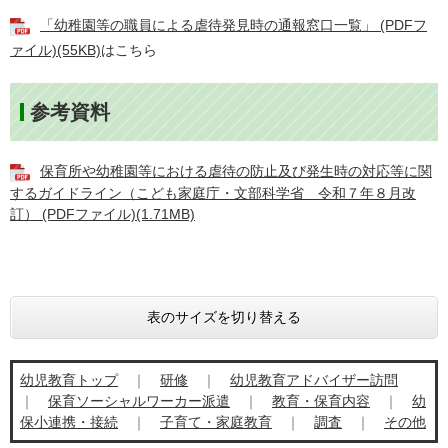
「幼稚園等の職員による虐待発見時の通報窓口一覧」 (PDFフ
ァイル)(55KB)
はこちら
参考資料
保育所や幼稚園等における虐待の防止及び発生時の対応等に関
するガイドライン（こども家庭庁・文部科学省 令和７年８月改
訂） (PDFファイル)(1.71MB)
表のサイズを切り替える
幼児教育トップ
｜
​
研修
｜
幼児教育アドバイザー訪問
｜
保育ソーシャルワーカー派遣
｜
教育・保育内容
｜
幼
保小連携・接続
｜
子育て・家庭教育
｜
調査
｜
その他