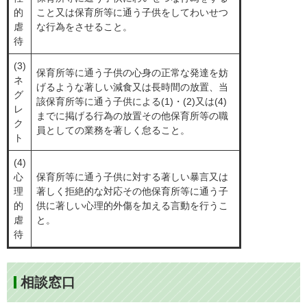
的
こと又は保育所等に通う子供をしてわいせつ
虐
な行為をさせること。
待
(3)
保育所等に通う子供の心身の正常な発達を妨
ネ
げるような著しい減食又は長時間の放置、当
グ
該保育所等に通う子供による(1)・(2)又は(4)
レ
までに掲げる行為の放置その他保育所等の職
ク
員としての業務を著しく怠ること。
ト
(4)
心
保育所等に通う子供に対する著しい暴言又は
理
著しく拒絶的な対応その他保育所等に通う子
的
供に著しい心理的外傷を加える言動を行うこ
虐
と。
待
相談窓口