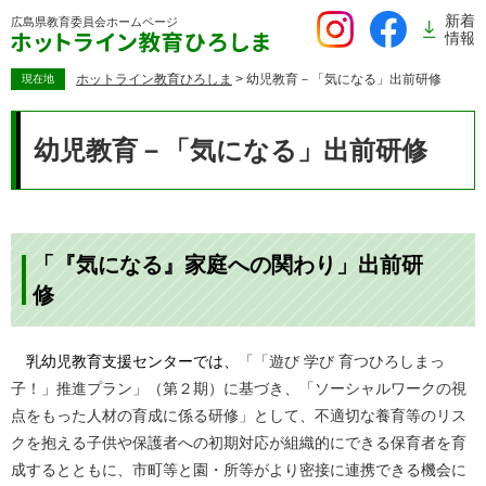
ペ
新着
広島県教育委員会
ホームページ
ー
情報
ジ
の
ホットライン教育ひろしま
>
幼児教育－「気になる」出前研修
現在地
先
本
頭
文
幼児教育－「気になる」出前研修
で
す。
「『気になる』家庭への関わり」出前研
修
乳幼児教育支援センターでは、
「「遊び 学び 育つひろしまっ
子！」推進プラン」（第２期）に基づき、「ソーシャルワークの視
点をもった人材の育成に係る研修」として、不適切な養育等のリス
クを抱える子供や保護者への初期対応が組織的にできる保育者を育
成するとともに、市町等と園・所等がより密接に連携できる機会に