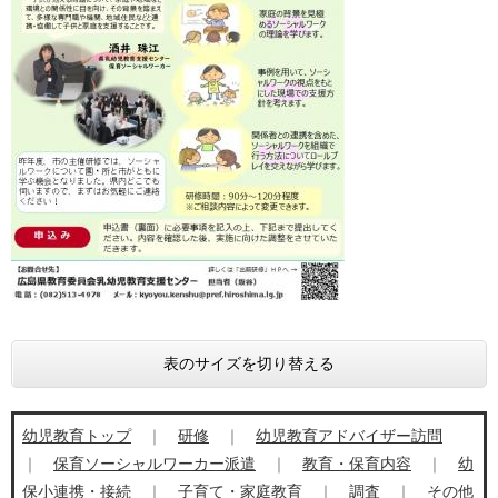
表のサイズを切り替える
幼児教育トップ
｜
​
研修
｜
幼児教育アドバイザー訪問
｜
保育ソーシャルワーカー派遣
｜
教育・保育内容
｜
幼
保小連携・接続
｜
子育て・家庭教育
｜
調査
｜
その他