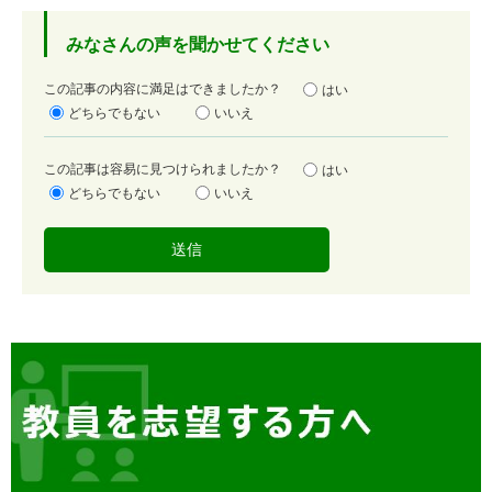
みなさんの声を聞かせてください
満
この記事の内容に満足はできましたか？
はい
足
どちらでもない
いいえ
度
容
この記事は容易に見つけられましたか？
はい
易
どちらでもない
いいえ
度