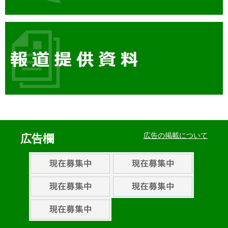
イ
ベ
広告の掲載について
広告欄
ン
ト・
取
組
ピ
ッ