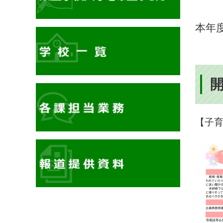
本年
【子
イ