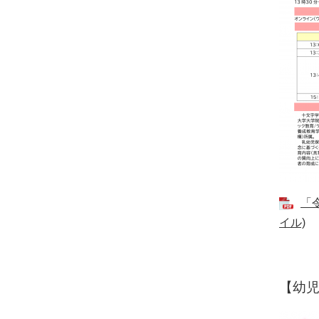
ベ
ン
ト・
取
組
ピ
ッ
ク
「
ア
イル)
ッ
プ
【幼