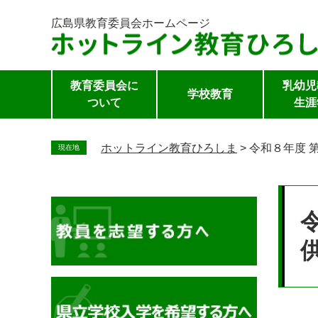
広島県教育委員会
ホームページ
教育委員会に
乳幼児
学校教育
ついて
生涯
ペ
ー
ホットライン教育ひろしま
>
令和８年度 
現在地
ジ
の
本
先
文
頭
で
す。