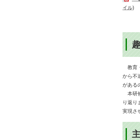
イル)
教育・
から不
がある
本研修
り返り
実現さ