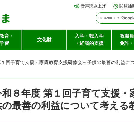
メ
本文へ
音声読み上げ
閲覧補
ニ
ュ
ー
教育・
入学・転入学
教職員
を
文化財
学習
・経済的支援
免許・
飛
ば
第１回子育て支援・家庭教育支援研修会～子供の最善の利益に
し
て
令和８年度 第１回子育て支援・
供の最善の利益について考える