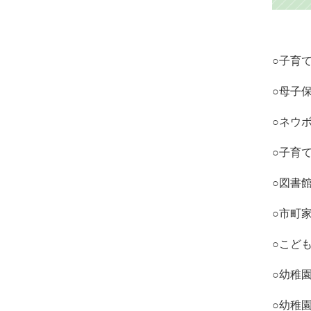
○子育
○母子
○ネウ
○子育
○図書
○市町
○こど
○幼稚
○幼稚