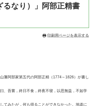
ざるなり）」阿部正精書
印刷用ページを表示する
阿部家第五代の阿部正精（1774～1826）が書し
曰、吾嘗，終日不食，終夜不寝，以思無益，不如学
してみたが，何も得ることができなかった。地道に