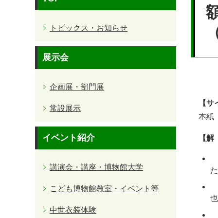
文
トピックス・お知らせ
展示会
企画展・部門展
【サ
常設展示
本紙 
イベント紹介
【解
菅
講演会・講座・博物館大学
た
こども博物館教室・イベント等
也
中世衣装体験