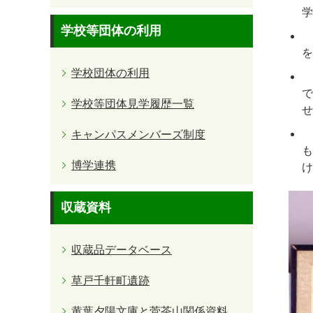
学
学校等団体の利用
菅
を
学校団体の利用
で
学校等団体見学履歴一覧
せ
キャンパスメンバーズ制度
も
博学連携
け
収蔵資料
収蔵品データベース
草戸千軒町遺跡
黄葉夕陽文庫と菅茶山関係資料