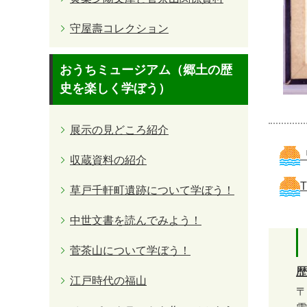
守屋壽コレクション
おうちミュージアム（郷土の歴
史を楽しく学ぼう）
展示の見どころ紹介
収蔵資料の紹介
草戸千軒町遺跡について学ぼう！
中世文書を読んでみよう！
菅茶山について学ぼう！
歴
江戸時代の福山
〒