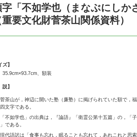
額字「不如学也（まなぶにしか
（重要文化財菅茶山関係資料）
イズ】
35.9cm×93.7cm、額装
 説】
茶山が，神辺に開いた塾（廉塾）に掲げられていた額で，福山藩
四文字である。
「不如学也」の出典は，『論語』「衛霊公第十五篇」の，「子
」である。
現代語訳は「食事も忘れ，眠ることも忘れて，あれこれと思索