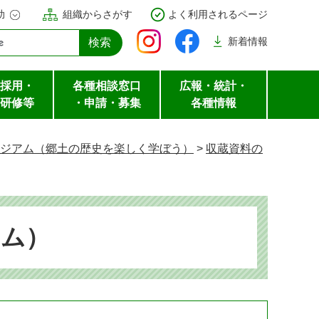
助
組織からさがす
よく利用されるページ
新着
情報
採用・
各種相談窓口
広報・統計・
研修等
・申請・募集
各種情報
ジアム（郷土の歴史を楽しく学ぼう）
>
収蔵資料の
アム）