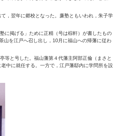
出て，翌年に郷校となった。廉塾ともいわれ，朱子学
塾に掲げる」ために正精（号は棕軒）が書したもの
菅茶山を江戸へ召し出し，10月に福山への帰藩に従わ
亭等と号した。福山藩第４代藩主阿部正倫（まさと
7）に老中に就任する。一方で，江戸藩邸内に学問所を設