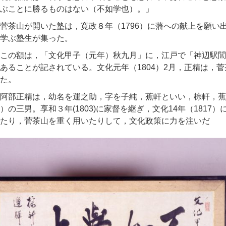
ぶことに勝るものはない（不如学也）。」
茶山が開いた塾は，寛政８年（1796）に藩への献上を願い
学ぶ塾生が集った。
この額は，「文化甲子（元年）秋九月」に，江戸で「神辺駅閭
あることが記されている。文化元年（1804）2月，正精は，
た。
阿部正精は，幼名を運之助，字を子純，蕉軒といい，棕軒，蕉
）の三男。享和３年(1803)に家督を継ぎ，文化14年（181
たり，菅茶山を重く用いたりして，文化政策に力を注いだ