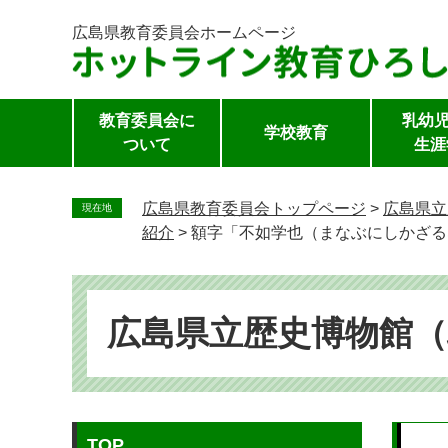
広島県教育委員会
ホームページ
教育委員会に
乳幼児
学校教育
ついて
生涯
ペ
ー
広島県教育委員会トップページ
>
広島県立
現在地
ジ
紹介
>
額字「不如学也（まなぶにしかざる
の
先
頭
で
広島県立歴史博物館
す。
本
TOP