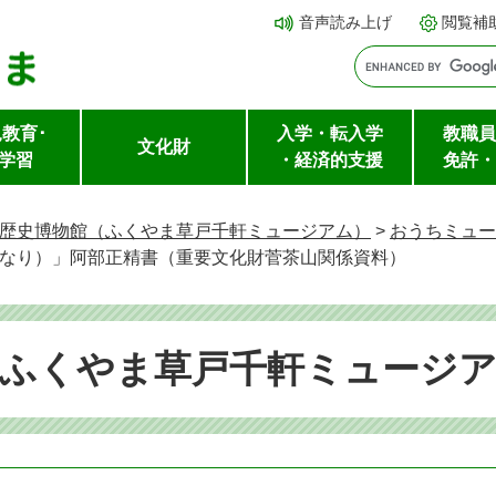
メ
本文へ
音声読み上げ
閲覧補
ニ
ュ
ー
教育･
入学・転入学
教職員
を
文化財
学習
・経済的支援
免許・
飛
ば
歴史博物館（ふくやま草戸千軒ミュージアム）
>
おうちミュー
し
なり）」阿部正精書（重要文化財菅茶山関係資料）
て
（ふくやま草戸千軒ミュージ