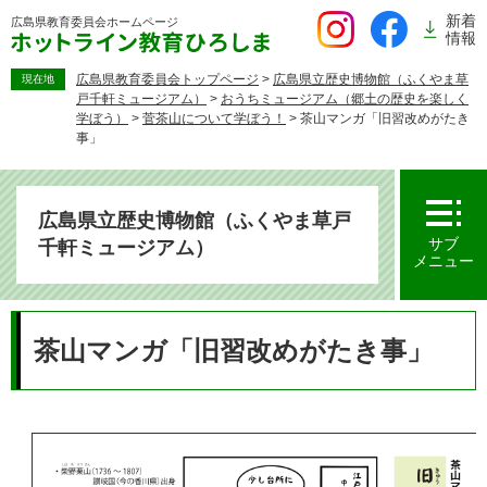
ペ
新着
広島県教育委員会
ホームページ
ー
情報
ジ
の
広島県教育委員会トップページ
>
広島県立歴史博物館（ふくやま草
現在地
戸千軒ミュージアム）
>
おうちミュージアム（郷土の歴史を楽しく
先
学ぼう）
>
菅茶山について学ぼう！
>
茶山マンガ「旧習改めがたき
頭
事」
で
す。
広島県立歴史博物館（ふくやま草戸
サブ
千軒ミュージアム）
メニュー
本
文
茶山マンガ「旧習改めがたき事」