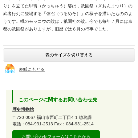
り）を立てた甲冑（かっちゅう）姿は，祇園祭（ぎおんまつり）の
武者行列に登場する「弦召（つるめそ）」の様子を描いたもののよ
うです。幟のモッコウの紋は，祇園社の紋。今でも毎年７月には京
都の祇園祭がありますが，旧暦では６月の行事でした。
表のサイズを切り替える
表紙にもどる
このページに関するお問い合わせ先
歴史博物館
〒720-0067
福山市西町二丁目4-1
総務課
電話：084-931-2513
Fax：084-931-2514
お問い合わせフォームはこちらから