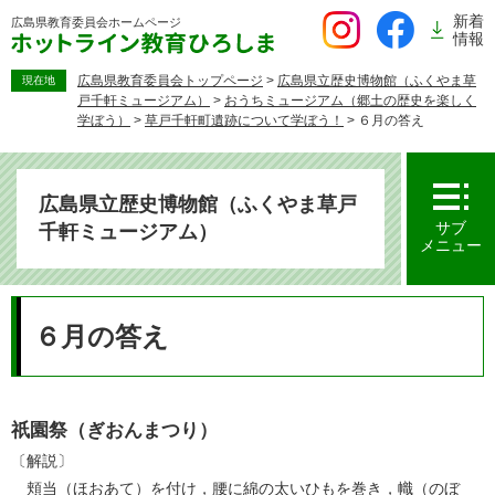
ペ
新着
広島県教育委員会
ホームページ
ー
情報
ジ
の
広島県教育委員会トップページ
>
広島県立歴史博物館（ふくやま草
現在地
戸千軒ミュージアム）
>
おうちミュージアム（郷土の歴史を楽しく
先
学ぼう）
>
草戸千軒町遺跡について学ぼう！
>
６月の答え
頭
で
す。
広島県立歴史博物館（ふくやま草戸
サブ
千軒ミュージアム）
メニュー
本
文
６月の答え
祇園祭（ぎおんまつり）
〔解説〕
頬当（ほおあて）を付け，腰に綿の太いひもを巻き，幟（のぼ