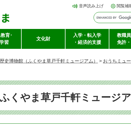
メ
本文へ
音声読み上げ
閲覧補
ニ
ュ
ー
教育･
入学・転入学
教職員
を
文化財
学習
・経済的支援
免許・
飛
ば
歴史博物館（ふくやま草戸千軒ミュージアム）
>
おうちミュー
し
て
（ふくやま草戸千軒ミュージ