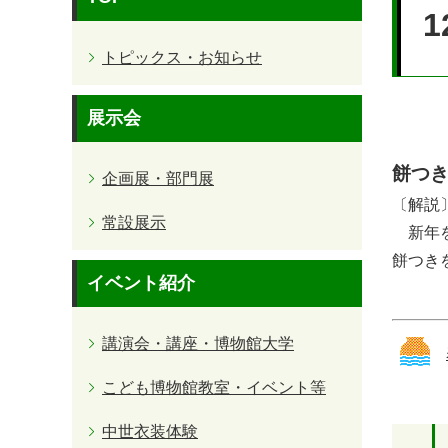
文
トピックス・お知らせ
展示会
餅つ
企画展・部門展
〔解説
常設展示
新年を
餅つき
イベント紹介
講演会・講座・博物館大学
こども博物館教室・イベント等
中世衣装体験