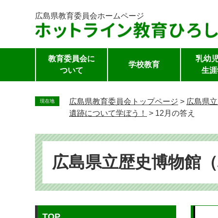
広島県教育委員会
ホームページ
教育委員会に
乳幼児
学校教育
ついて
生涯
ペ
ー
広島県教育委員会トップページ
>
広島県立
現在地
ジ
遺跡について学ぼう！
>
12月の答え
の
先
頭
で
広島県立歴史博物館
す。
本
TOP