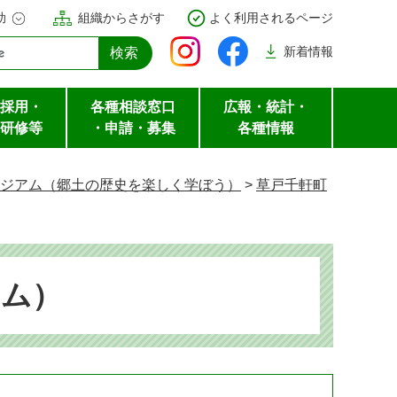
助
組織からさがす
よく利用されるページ
新着
情報
採用・
各種相談窓口
広報・統計・
研修等
・申請・募集
各種情報
ジアム（郷土の歴史を楽しく学ぼう）
>
草戸千軒町
アム）