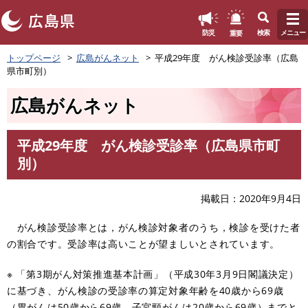
このページの本文へ
重要
防災
検索
メニュー
ペ
トップページ
広島がんネット
平成29年度 がん検診受診率（広島
ー
県市町別）
ジ
の
広島がんネット
先
頭
で
平成29年度 がん検診受診率（広島県市町
す
本
別）
。
文
掲載日
2020年9月4日
がん検診受診率とは，がん検診対象者のうち，検診を受けた者
の割合です。受診率は高いことが望ましいとされています。
※ 「第3期がん対策推進基本計画」（平成30年3月9日閣議決定）
に基づき、がん検診の受診率の算定対象年齢を40歳から69歳
（胃がんは50歳から69歳，子宮頸がんは20歳から69歳）までと