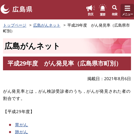
このページの本文へ
重要
防災
検索
メニュー
ペ
トップページ
広島がんネット
平成29年度 がん発見率（広島県市
ー
町別）
ジ
の
広島がんネット
先
頭
で
平成29年度 がん発見率（広島県市町別）
す
本
。
文
掲載日
2021年8月6日
がん発見率とは，がん検診受診者のうち，がんが発見された者の
割合です。
【平成29年度】
胃がん
肺がん