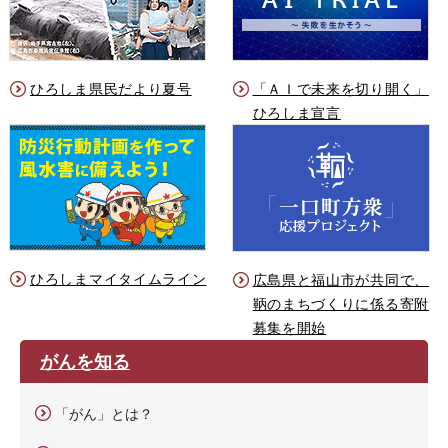
ひろしま県民だより夏号
「ＡＩで未来を切り開く」
ひろしま宣言
ひろしまマイタイムライン
広島県と福山市が共同で、
鞆のまちづくりに係る寄附
募集を開始
がんを知る
「がん」とは？