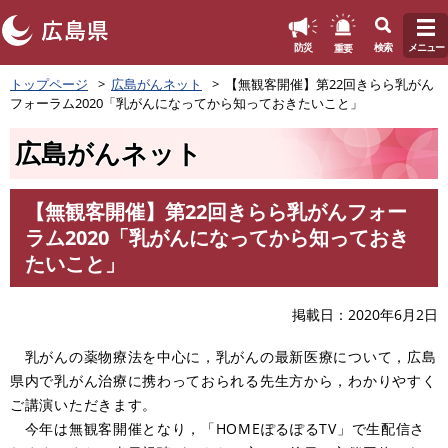
このページの本文へ
重要
防災
検索
メニュー
ペ
トップページ
広島がんネット
【無観客開催】第22回きらら乳がん
ー
フォーラム2020「乳がんになってから知っておきたいこと」
ジ
の
広島がんネット
先
頭
で
【無観客開催】第22回きらら乳がんフォー
す
本
ラム2020「乳がんになってから知っておき
。
文
たいこと」
掲載日
2020年6月2日
乳がんの薬物療法を中心に，乳がんの最新医療について，広島
県内で乳がん治療に携わっておられる先生方から，わかりやすく
ご講演いただきます。
今年は無観客開催となり，「HOMEぽるぽるTV」で生配信さ