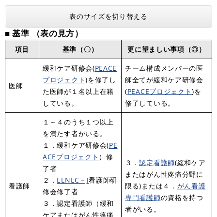
表のサイズを切り替える
■ 基準 （表の見方）
項目
基準（〇）
更に望ましい事項（◎）
緩和ケア研修会(
PEACE
チーム構成メンバーの医
プロジェクト
)を修了し
師全てが緩和ケア研修会
医師
た医師が１名以上在籍
(
PEACEプロジェクト
)を
している。
修了している。
１～４のうち１つ以上
を満たす者がいる。
１．緩和ケア研修会(
PE
ACEプロジェクト
）修
３．
認定看護師
(緩和ケア
了者
またはがん性疼痛分野に
２．
ELNEC－J
看護師研
看護師
限る)または４．
がん看護
修会修了者
専門看護師
の資格を持つ
３．認定看護師（緩和
者がいる。
ケアまたはがん性疼痛