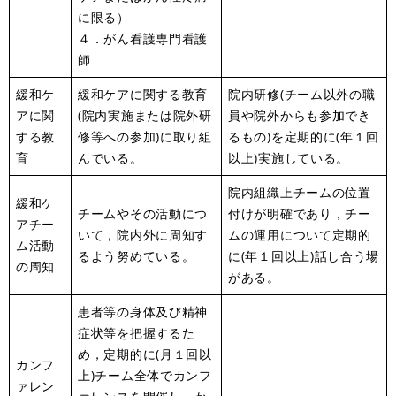
に限る）
４．がん看護専門看護
師
緩和ケ
緩和ケアに関する教育
院内研修(チーム以外の職
アに関
(院内実施または院外研
員や院外からも参加でき
する教
修等への参加)に取り組
るもの)を定期的に(年１回
育
んでいる。
以上)実施している。
院内組織上チームの位置
緩和ケ
チームやその活動につ
付けが明確であり，チー
アチー
いて，院内外に周知す
ムの運用について定期的
ム活動
るよう努めている。
に(年１回以上)話し合う場
の周知
がある。
患者等の身体及び精神
症状等を把握するた
め，定期的に(月１回以
カンフ
上)チーム全体でカンフ
ァレン