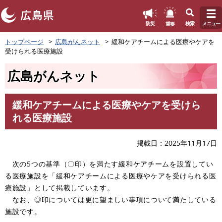
このページの本文へ
重要
防災
検索
メニュー
ペ
トップページ
広島がんネット
緩和ケアチームによる医療やケアを
ー
受けられる医療施設
ジ
の
広島がんネット
先
頭
で
緩和ケアチームによる医療やケアを受けら
す
本
れる医療施設
。
文
掲載日
2025年11月17日
次の5つの基準（〇印）を満たす緩和ケアチームを設置してい
る医療施設を「緩和ケアチームによる医療やケアを受けられる医
療施設」として掲載しています。
なお、◎印については更に望ましい事項について満たしている
施設です。