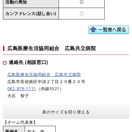
活動の周知
◎
カンファレンス(話し合い)
〇
広島医療生活協同組合 広島共立病院
連絡先 (相談窓口)
広島医療生活協同組合 広島共立病院
広島市安佐南区中須２丁目２０番２０号
082-879-1111
（内線3521）
大石 智子
表のサイズを切り替える
【チーム代表者】
医師名
加太 周