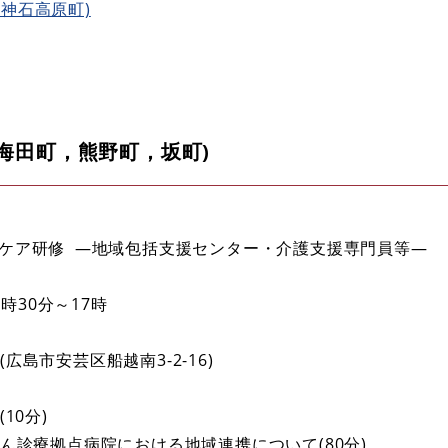
神石高原町)
，海田町，熊野町，坂町)
和ケア研修 ―地域包括支援センター・介護支援専門員等―
2時30分～17時
広島市安芸区船越南3-2-16)
10分)
がん診療拠点病院における地域連携について(80分)