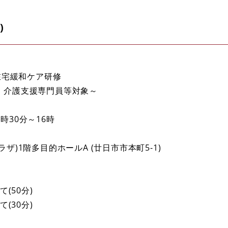
)
在宅緩和ケア研修
・介護支援専門員等対象～
3時30分～16時
ザ)1階多目的ホールA (廿日市市本町5-1)
(50分)
(30分)