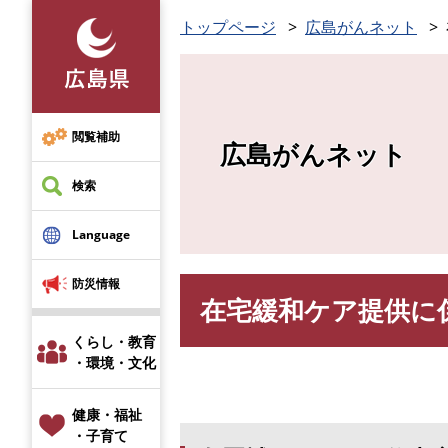
ペ
トップページ
広島がんネット
ー
ジ
の
先
頭
閲覧補助
広島がんネット
で
す
検索
。
Language
防災情報
在宅緩和ケア提供に係
本
文
くらし・教育
・環境・文化
健康・福祉
・子育て