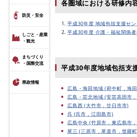
各圏域における研修内容
防災・安全
平成30年度 地域包括支援セ
平成30年度 介護・福祉関係
しごと・産業
・観光
まちづくり
・国際交流
平成30年度地域包括支
県政情報
広島・海田地域 (府中町，海
広島・芸北地域 (安芸高田市
広島西 (大竹市，廿日市市)
呉 (呉市，江田島市)
広島中央 (竹原市，東広島市，
尾三 (三原市，尾道市，世羅町