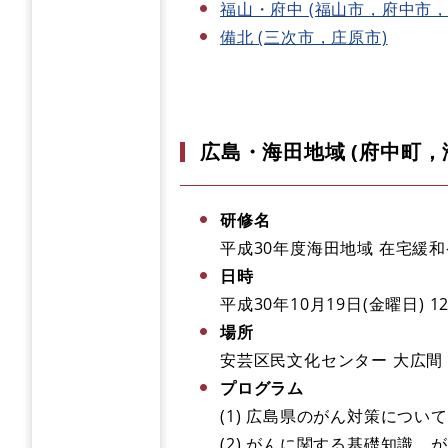
福山・府中 (福山市，府中市，
備北 (三次市，庄原市)
広島・海田地域 (府中町
研修名
平成30年度海田地域 在宅緩
日時
平成30年10月19日(金曜日) 1
場所
安芸区民文化センター 大広間 (
プログラム
(1) 広島県のがん対策について(
(2) がんに関する基礎知識，