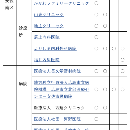
安佐
かがわファミリークリニック
〇
南区
山東クリニック
〇
〇
地主クリニック
〇
〇
診療
所
辰上内科医院
〇
よりしま内科外科医院
〇
〇
〇
〇
福井内科医院
〇
医療法人長久堂野村病院
〇
〇
〇
地方独立行政法人広島市立病
病院
院機構 広島市立北部医療セ
〇
〇
〇
〇
ンター安佐市民病院
医療法人 西廻クリニック
〇
〇
医療法人社団 河野医院
〇