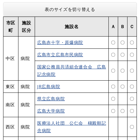
表のサイズを切り替える
市区
施設
施設名
Ａ
Ｂ
Ｃ
町
区分
広島赤十字・原爆病院
〇
〇
〇
広島市立広島市民病院
〇
〇
〇
中区
病院
国家公務員共済組合連合会 広島
〇
〇
〇
記念病院
東区
病院
JR広島病院
〇
〇
〇
県立広島病院
〇
〇
南区
病院
広島大学病院
〇
〇
〇
医療法人社団 公仁会 槇殿順記
西区
病院
〇
念病院