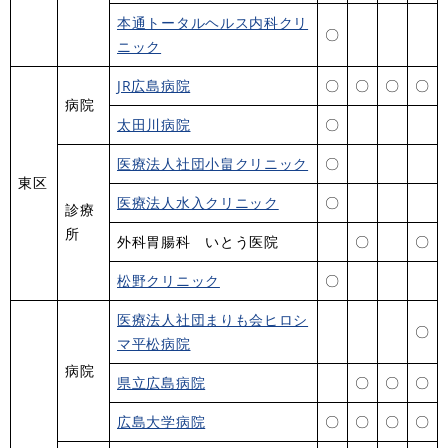
本通トータルヘルス内科クリ
〇
ニック
JR広島病院
〇
〇
〇
〇
病院
太田川病院
〇
医療法人社団小畠クリニック
〇
東区
医療法人水入クリニック
〇
診療
所
外科胃腸科 いとう医院
〇
〇
松野クリニック
〇
医療法人社団まりも会ヒロシ
〇
マ平松病院
病院
県立広島病院
〇
〇
〇
広島大学病院
〇
〇
〇
〇