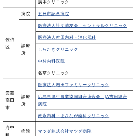
廣本クリニック
病院
五日市記念病院
医療法人社団誠友会 セントラルクリニック
医療法人舛田内科・消化器科
佐伯
診療
区
しらたきクリニック
所
中村内科医院
名草クリニック
医療法人増田ファミリークリニック
安芸
診療
広島県厚生農業協同組合連合会 JA吉田総合
高田
所
病院
市
政永内科・まさなが歯科クリニック
府中
病院
マツダ株式会社マツダ病院
町