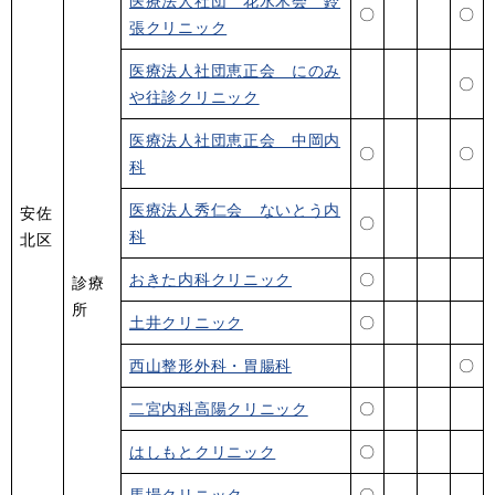
医療法人社団 花水木会 鈴
〇
〇
張クリニック
医療法人社団恵正会 にのみ
〇
や往診クリニック
医療法人社団恵正会 中岡内
〇
〇
科
医療法人秀仁会 ないとう内
安佐
〇
科
北区
おきた内科クリニック
〇
診療
所
土井クリニック
〇
西山整形外科・胃腸科
〇
二宮内科高陽クリニック
〇
はしもとクリニック
〇
馬場クリニック
〇