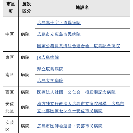
市区
施設
施設名
町
区分
広島赤十字・原爆病院
中区
病院
広島市立広島市民病院
国家公務員共済組合連合会 広島記念病院
東区
病院
JR広島病院
県立広島病院
南区
病院
広島大学病院
西区
病院
医療法人社団 公仁会 槇殿順記念病院
安佐
地方独立行政法人広島市立病院機構 広島市
病院
北区
立北部医療センター安佐市民病院
安芸
病院
広島市医師会運営・安芸市民病院
区