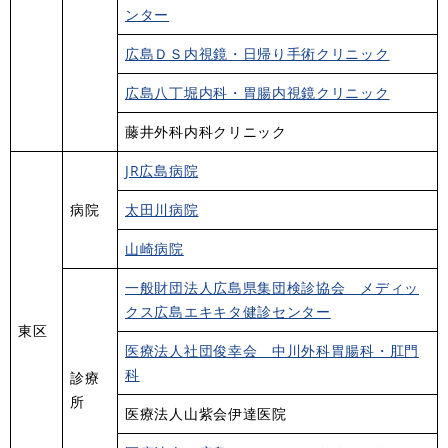
ンター
広島ＤＳ内視鏡・日帰り手術クリニック
広島八丁堀内科・胃腸内視鏡クリニック
藤井外科内科クリニック
JR広島病院
病院
太田川病院
山崎病院
一般財団法人広島県集団検診協会 メディッ
クス広島エキキタ健診センター
東区
医療法人社団俊幸会 中川外科胃腸科・肛門
科
診療
所
医療法人山紫会伊達医院