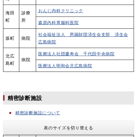
おんじ内科クリニック
海田
診療
町
所
森原内科胃腸科医院
社会福祉法人 恩賜財団済生会支部 済生会
坂町
病院
広島病院
医療法人社団慶寿会 千代田中央病院
北広
病院
島町
医療法人明和会北広島病院
精密診断施設
精密診断施設について
表のサイズを切り替える