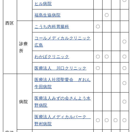
ヒル病院
福島生協病院
〇
西区
こうち内科胃腸科
〇
コールメディカルクリニック
〇
診療
広島
所
わかばクリニック
〇
〇
〇
医療法人 川口クリニック
〇
〇
医療法人社団聖愛会 ぎおん
〇
牛田病院
医療法人みずの会さんよう水
病院
〇
野病院
医療法人メディカルパーク
〇
〇
〇
〇
野村病院