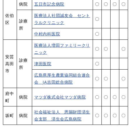
病院
五日市記念病院
〇
〇
〇
〇
佐伯
医療法人社団誠友会 セント
〇
診療
区
ラルクリニック
所
中村内科医院
〇
医療法人増田ファミリークリ
〇
〇
〇
ニック
安芸
診療
高田
津田医院
〇
所
市
広島県厚生農業協同組合連合
〇
〇
〇
会 JA吉田総合病院
府中
病院
マツダ株式会社マツダ病院
〇
〇
〇
〇
町
社会福祉法人 恩賜財団済生
坂町
病院
〇
〇
〇
〇
会支部 済生会広島病院