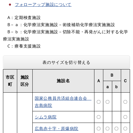
フォローアップ施設について
A：定期検査施設
B－ａ：化学療法実施施設－術後補助化学療法実施施設
B－ｂ：化学療法実施施設－切除不能・再発がんに対する化学
療法実施施設
C：療養支援施設
表のサイズを切り替える
Ｂ
市区
施設
施設名
Ａ
Ｃ
町
区分
ａ
ｂ
国家公務員共済組合連合会
〇
〇
〇
吉島病院
シムラ病院
〇
〇
広島赤十字・原爆病院
〇
〇
〇
〇