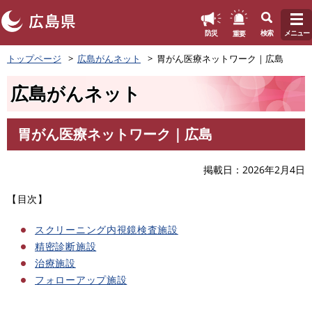
このページの本文へ
重要
防災
検索
メニュー
ペ
トップページ
広島がんネット
胃がん医療ネットワーク｜広島
ー
ジ
広島がんネット
の
先
頭
胃がん医療ネットワーク｜広島
で
本
す
文
。
掲載日
2026年2月4日
【目次】
スクリーニング内視鏡検査施設
精密診断施設
治療施設
フォローアップ施設