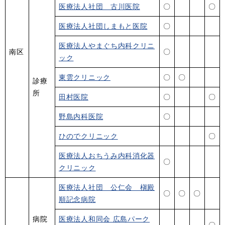
医療法人社団 古川医院
〇
〇
医療法人社団しまもと医院
〇
医療法人やまぐち内科クリニ
南区
〇
ック
東雲クリニック
〇
〇
診療
所
田村医院
〇
〇
野島内科医院
〇
ひのでクリニック
〇
医療法人おちうみ内科消化器
〇
クリニック
医療法人社団 公仁会 槇殿
〇
〇
〇
順記念病院
病院
医療法人和同会 広島パーク
〇