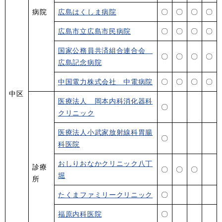
病院
広島はくしま病院
〇
〇
〇
〇
広島市立広島市民病院
〇
〇
〇
〇
国家公務員共済組合連合会
〇
〇
〇
〇
広島記念病院
中国電力株式会社 中電病院
〇
〇
〇
〇
中区
医療法人 岡本内科消化器科
〇
クリニック
医療法人小武家放射線科胃腸
〇
科医院
おしりおなかクリニック八丁
診療
〇
〇
〇
堀
所
たくまファミリークリニック
〇
福原内科医院
〇