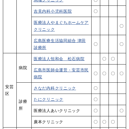
吉見内科小児科医院
〇
医療法人やまぐちホームケア
〇
クリニック
広島医療生活協同組合 津田
〇
〇
診療所
医療法人恒和会 松石病院
〇
〇
病院
広島市医師会運営・安芸市民
〇
〇
〇
〇
病院
安芸
さなだ内科クリニック
〇
区
たにクリニック
〇
診療
所
医療法人あいクリニック
〇
〇
廣本クリニック
〇
〇
〇