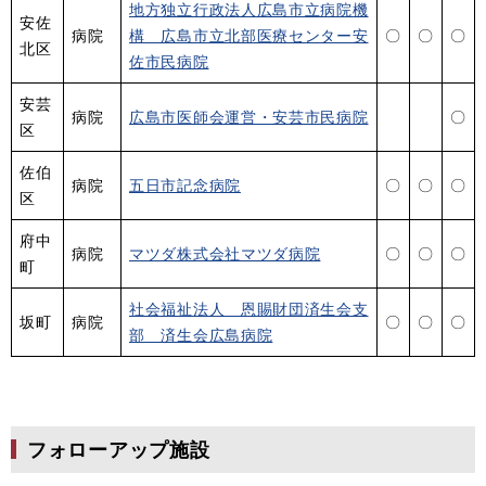
地方独立行政法人広島市立病院機
安佐
病院
構 広島市立北部医療センター安
〇
〇
〇
北区
佐市民病院
安芸
病院
広島市医師会運営・安芸市民病院
〇
区
佐伯
病院
五日市記念病院
〇
〇
〇
区
府中
病院
マツダ株式会社マツダ病院
〇
〇
〇
町
社会福祉法人 恩賜財団済生会支
坂町
病院
〇
〇
〇
部 済生会広島病院
フォローアップ施設