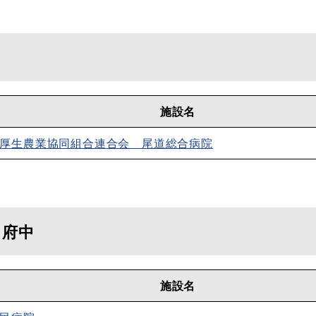
施設名
厚生農業協同組合連合会 尾道総合病院
・府中
施設名