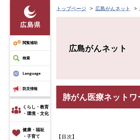
ペ
トップページ
広島がんネット
ー
ジ
の
先
頭
閲覧補助
広島がんネット
で
す
検索
。
Language
防災情報
肺がん医療ネットワ
本
文
くらし・教育
・環境・文化
健康・福祉
【目次】
・子育て