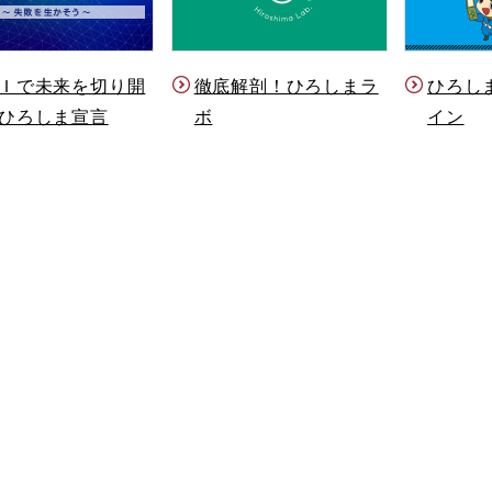
Ｉで未来を切り開
徹底解剖！ひろしまラ
ひろし
ひろしま宣言
ボ
イン