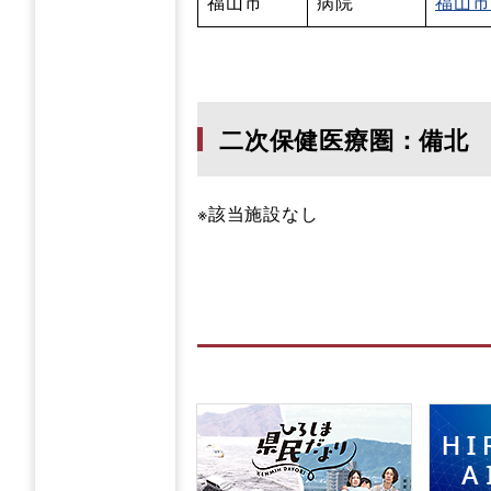
福山市
病院
福山市
二次保健医療圏：備北
※該当施設なし