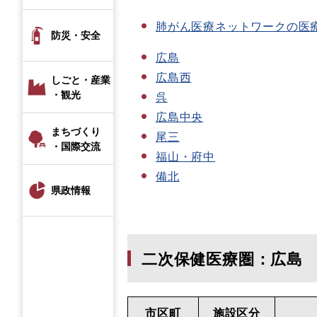
肺がん医療ネットワークの医
防災・安全
広島
広島西
しごと・産業
・観光
呉
広島中央
まちづくり
尾三
・国際交流
福山・府中
備北
県政情報
二次保健医療圏：広島
市区町
施設区分