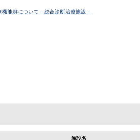
療機能群について－総合診断治療施設－
施設名