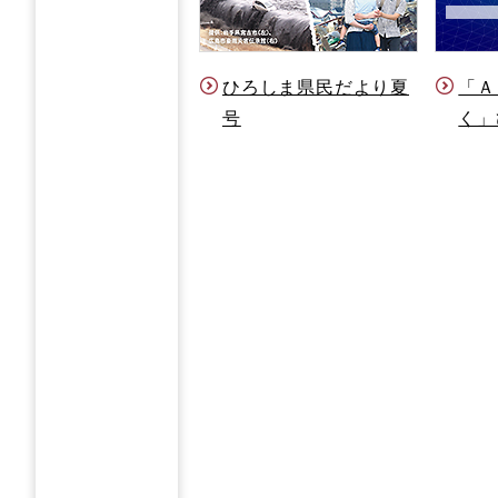
ひろしま県民だより夏
「Ａ
号
く」