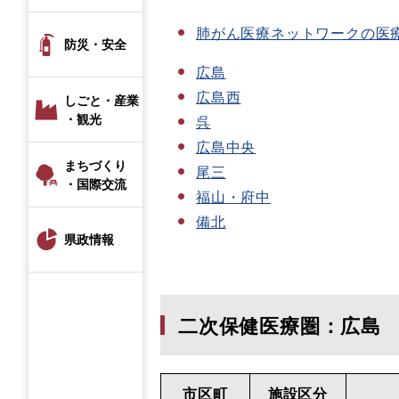
肺がん医療ネットワークの医
防災・安全
広島
広島西
しごと・産業
・観光
呉
広島中央
まちづくり
尾三
・国際交流
福山・府中
備北
県政情報
二次保健医療圏：広島
市区町
施設区分