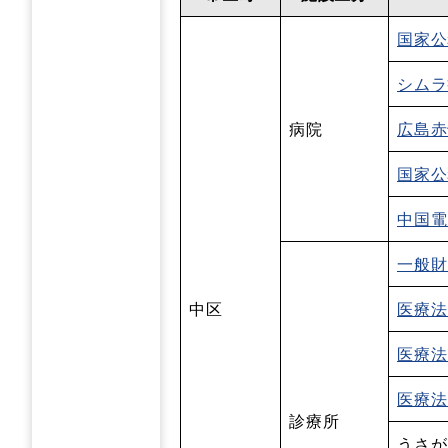
国家公
シムラ
病院
広島赤
国家公
中国電
一般財
中区
医療法
医療法
医療法
診療所
うさが