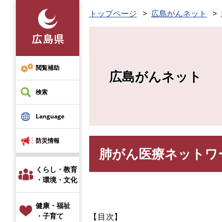
ペ
トップページ
広島がんネット
ー
ジ
の
先
頭
閲覧補助
広島がんネット
で
す
検索
。
Language
防災情報
肺がん医療ネットワ
本
文
くらし・教育
・環境・文化
健康・福祉
【目次】
・子育て