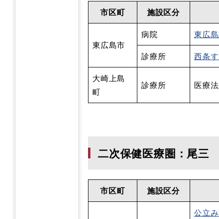
市区町
施設区分
病院
東広島
東広島市
診療所
西条す
大崎上島
診療所
医療法
町
二次保健医療圏：尾三
市区町
施設区分
公立み