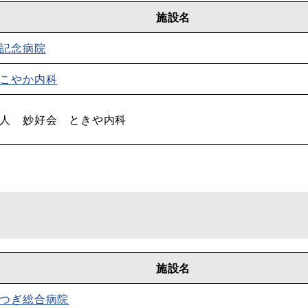
施設名
記念病院
こやか内科
人 妙好会 ときや内科
施設名
つぎ総合病院