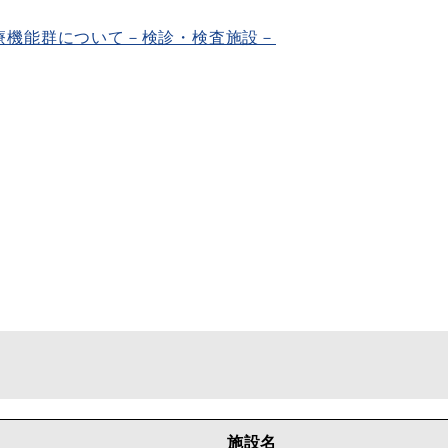
療機能群について－検診・検査施設－
施設名