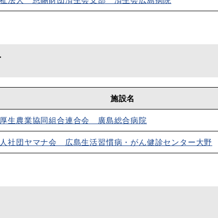
西
施設名
厚生農業協同組合連合会 廣島総合病院
人社団ヤマナ会 広島生活習慣病・がん健診センター大野