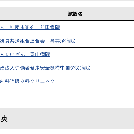
施設名
人 社団永楽会 前田病院
務員共済組合連合会 呉共済病院
人せいざん 青山病院
政法人労働者健康安全機構中国労災病院
内科呼吸器科クリニック
中央