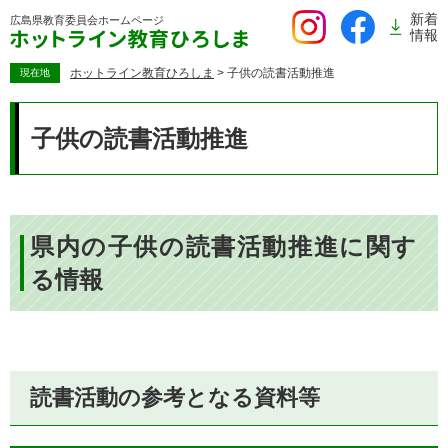
ペ
新着
広島県教育委員会
ホームページ
ー
情報
ジ
の
ホットライン教育ひろしま
>
子供の読書活動推進
現在地
先
本
頭
文
子供の読書活動推進
で
す。
県内の子供の読書活動推進に関す
る情報
読書活動の参考となる資料等