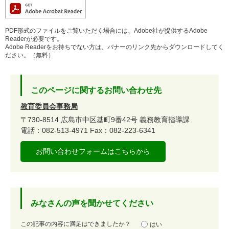
PDF形式のファイルをご覧いただく場合には、Adobe社が提供するAdobe
Readerが必要です。
Adobe Readerをお持ちでない方は、バナーのリンク先からダウンロードしてく
ださい。（無料）
このページに関するお問い合わせ先
教育委員会事務局
〒730-8514
広島市中区基町9番42号
義務教育指導課
電話：082-513-4971
Fax：082-223-6341
お問い合わせフォームはこちらから
みなさんの声を聞かせてください
満
この記事の内容に満足はできましたか？
はい