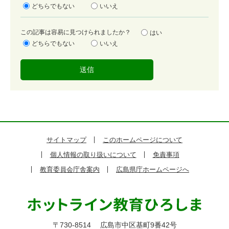
足
どちらでもない
いいえ
度
容
この記事は容易に見つけられましたか？
はい
易
どちらでもない
いいえ
度
サイトマップ
このホームページについて
個人情報の取り扱いについて
免責事項
教育委員会庁舎案内
広島県庁ホームページへ
〒730-8514
広島市中区基町9番42号