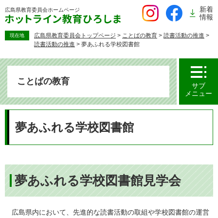
ペ
新着
広島県教育委員会
ホームページ
ー
情報
ジ
の
広島県教育委員会トップページ
>
ことばの教育
>
読書活動の推進
>
現在地
読書活動の推進
>
夢あふれる学校図書館
先
頭
で
す。
ことばの教育
サブ
メニュー
本
文
夢あふれる学校図書館
夢あふれる学校図書館見学会
広島県内において、先進的な読書活動の取組や学校図書館の運営