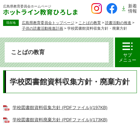
ペ
新着
広島県教育委員会
ホームページ
ー
情報
ジ
の
広島県教育委員会トップページ
>
ことばの教育
>
読書活動の推進
>
現在地
子供の読書活動推進計画
>
学校図書館資料収集方針・廃棄方針
先
頭
で
す。
ことばの教育
サブ
メニュー
本
文
学校図書館資料収集方針・廃棄方針
学校図書館資料収集方針 (PDFファイル)(197KB)
学校図書館資料廃棄方針 (PDFファイル)(173KB)