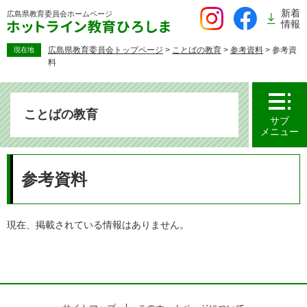
ペ
新着
広島県教育委員会
ホームページ
ー
情報
ジ
の
広島県教育委員会トップページ
>
ことばの教育
>
参考資料
>
参考資
現在地
料
先
頭
で
す。
ことばの教育
サブ
メニュー
本
文
参考資料
現在、掲載されている情報はありません。