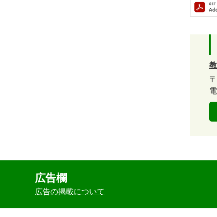
教
〒
電
広告欄
広告の掲載について