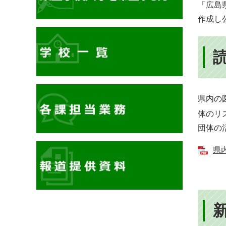
「
広島
作成し
県内の
体​
のリ
団体の
県
イ