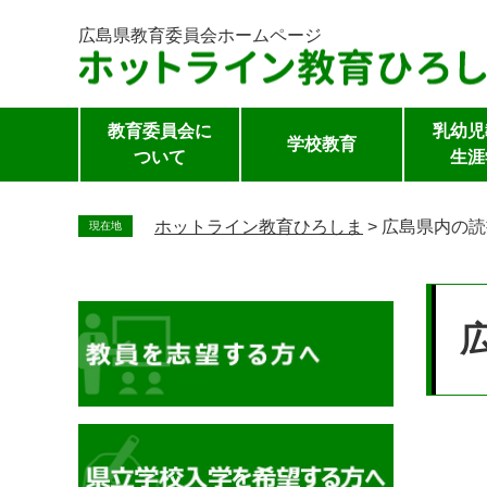
広島県教育委員会
ホームページ
教育委員会に
乳幼児
学校教育
ついて
生涯
ペ
ー
ホットライン教育ひろしま
>
広島県内の読
現在地
ジ
の
本
先
文
頭
で
す。