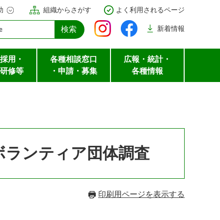
助
組織からさがす
よく利用されるページ
新着
情報
採用・
各種相談窓口
広報・統計・
研修等
・申請・募集
各種情報
ボランティア団体調査
印刷用ページを表示する