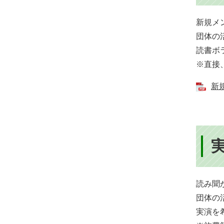
ベ
ン
​​新
ト・
団体の
読書ボ
取
※直接
組
新規
ピ
ッ
ク
ア
ッ
プ
​​読
団体の
実演を