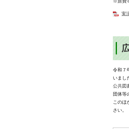
※旅費
実演
令和７
いまし
公共図
団体等
このほ
さい。