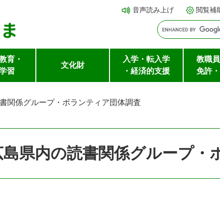
メ
本文へ
音声読み上げ
閲覧補
ニ
ュ
ー
教育・
入学・転入学
教職員
を
文化財
学習
・経済的支援
免許・
飛
ば
書関係グループ・ボランティア団体調査
し
て
広島県内の読書関係グループ・