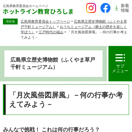
ペ
新着
広島県教育委員会
ホームページ
ー
情報
ジ
の
広島県教育委員会トップページ
>
広島県立歴史博物館（ふくやま草
現在地
戸千軒ミュージアム）
>
おうちミュージアム（郷土の歴史を楽しく
先
学ぼう）
>
江戸時代の福山
>
「月次風俗図屏風」－何の行事か考え
頭
てみよう－
で
す。
広島県立歴史博物館（ふくやま草戸
サブ
千軒ミュージアム）
メニュー
本
文
「月次風俗図屏風」－何の行事か考
えてみよう－
みんなで挑戦！ これは何の行事だろう？