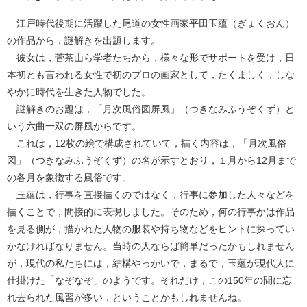
江戸時代後期に活躍した尾道の女性画家平田玉蘊（ぎょくおん）
の作品から，謎解きを出題します。
彼女は，菅茶山ら学者たちから，様々な形でサポートを受け，日
本初とも言われる女性で初のプロの画家として，たくましく，しな
やかに時代を生きた人物でした。
謎解きのお題は，「月次風俗図屏風」（つきなみふうぞくず）と
いう六曲一双の屏風からです。
これは，12枚の絵で構成されていて，描く内容は，「月次風俗
図」（つきなみふうぞくず）の名が示すとおり，１月から12月まで
の各月を象徴する風俗です。
玉蘊は，行事を直接描くのではなく，行事に参加した人々などを
描くことで，間接的に表現しました。そのため，何の行事かは作品
を見る側が，描かれた人物の服装や持ち物などをヒントに探ってい
かなければなりません。当時の人ならば簡単だったかもしれません
が，現代の私たちには，結構やっかいで，まるで，玉蘊が現代人に
仕掛けた「なぞなぞ」のようです。それだけ，この150年の間に忘
れ去られた風習が多い，ということかもしれませんね。