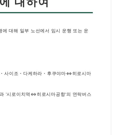
행에 대하여
에 대해 일부 노선에서 임시 운행 또는 운
구레・사이조・다케하라・후쿠야마⇔히로시마
선과 '시로이치역⇔히로시마공항'의 연락버스