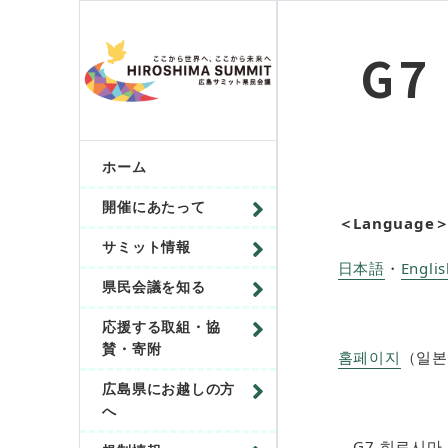
G7
ホーム
開催にあたって
＜Language
サミット情報
日本語
・
Englis
県民会議を知る
応援する取組・協
賛・寄附
홈페이지
（일본
広島県にお越しの方
へ
G7 히로시마 정