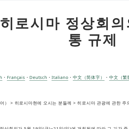
 히로시마 정상회의
통 규제
＞
h
・
Français
・
Deutsch
・
Italiano
・
中文（简体字）
・
中文（繁
어）​ > 히로시마현에 오시는 분들께 > 히로시마 관광에 관한 주의
상회의가 5월 19일(금)~21일(일)에 개최됨에 따라 그 기간 중