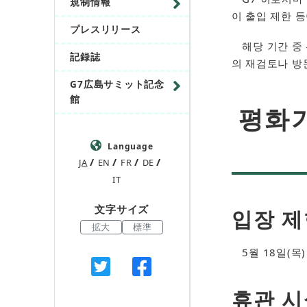
規制情報
이 출입 제한 
プレスリリース
해당 기간 중 
記録誌
의 재검토나 방
G7広島サミット記念
館
평화기
Language
JA
EN
FR
DE
IT
文字サイズ
입장 제
拡大
標準
5월 18일(목)
휴관 시