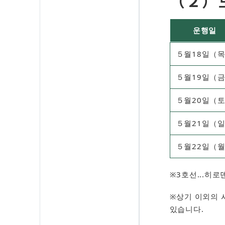
（２）
운행일
５월18일（
５월19일（
５월20일（
５월21일（
５월22일（
​※3호선...
※상기 이외의 
있습니다.