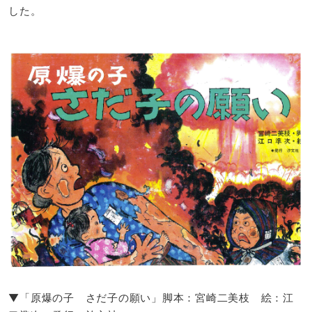
した。
▼「原爆の子 さだ子の願い」脚本：宮崎二美枝 絵：江