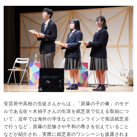
安芸府中高校の生徒さんからは，「原爆の子の像」のモデ
ルである佐々木禎子さんの生涯を紙芝居で伝える取組につ
いて，近年では海外の学生などにオンラインで英語紙芝居
で行うなど，原爆の悲惨さや平和の尊さを伝えていること
などが紹介され，実際に紙芝居のワンシーンも披露されま