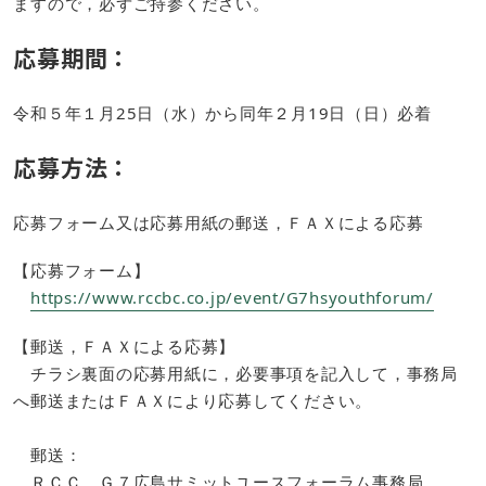
ますので，必ずご持参ください。
応募期間：
令和５年１月25日（水）から同年２月19日（日）必着
応募方法：
応募フォーム又は応募用紙の郵送，ＦＡＸによる応募
【応募フォーム】
https://www.rccbc.co.jp/event/G7hsyouthforum/
【郵送，ＦＡＸによる応募】
チラシ裏面の応募用紙に，必要事項を記入して，事務局
へ郵送またはＦＡＸにより応募してください。
郵送：
ＲＣＣ Ｇ７広島サミットユースフォーラム事務局