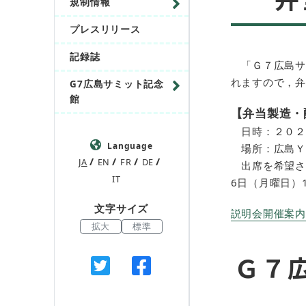
規制情報
プレスリリース
記録誌
「Ｇ７広島サ
れますので，弁
G7広島サミット記念
館
【弁当製造・
日時：２０２
Language
場所：広島ＹＭ
JA
EN
FR
DE
出席を希望さ
IT
6日（月曜日）
文字サイズ
説明会開催案内 (
拡大
標準
Ｇ７