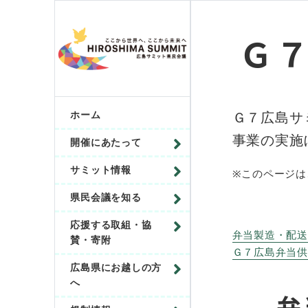
Ｇ
Ｇ７広島サ
ホーム
事業の実施
開催にあたって
サミット情報
※このページは
県民会議を知る
応援する取組・協
弁当製造・配送事
賛・寄附
Ｇ７広島弁当供給
広島県にお越しの方
へ
弁