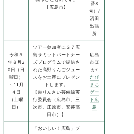
番8
【広島市】
号）/
​沼田
出張
所
ツアー参加者にＧ７広
令和５
島サミットパートナー
広島
年８月2
ズプログラムで提供さ
市ほ
0日（日
れた高野りんごジュー
か​/
曜日）
スをお土産にプレゼン
たび
～11月
トします。
まち
４日
【乗りんさい芸備線実
ゲー
（土曜
行委員会（広島市、三
ト広
日）
次市、庄原市、安芸高
島
田市）】
「おいしい！広島」プ