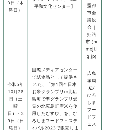
9日（木
盟都
平和文化センター】
曜日）
市会
議総
会 |
姫路
市 (hi
meji.l
g.jp)
国際メディアセンター
広島
で試食品として提供さ
城周
令和5年
れた、「第1回全日本
辺/
10月28
お米グランプリin北広
​ひろ
日（土
島町で準グランプリ受
しま
曜
賞の北広島町産米を使
フー
日）・2
用したむすび」を、ひ
ドフ
9日（日
ろしまフードフェステ
ェス
曜日）
ィバル2023で販売しま