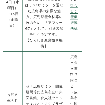
4日（水
は，G7サミットを通じ
ひろ
曜日）
た広島県の多様な魅
しま
～16日
力、広島県産食材等の
産業
（金曜
Prのため、「アフター
振興
日）
G7」として、別途装飾
機構
等行う予定です。
​【ひろしま産業振興機
構】
広島
市公
文書
館 ７
階ロ
Ｇ７広島サミット開催
ビー
期間等に広島市立中央
（広
令和５
図書館、合人社ウェン
島市
年６月
ディひと・まちプラザ
中区