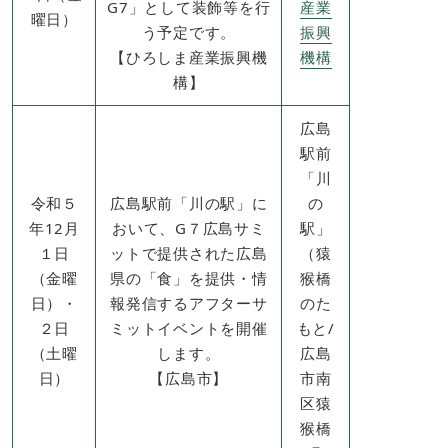
G7」として装飾等を行
産業
曜日）
う予定です。
振興
【ひろしま産業振興機
機構
構】
広島
駅前
「川
令和５
広島駅前「川の駅」に
の
年12月
おいて、G７広島サミ
駅」
１日
ットで提供された広島
（猿
（金曜
県の「食」を提供・情
猴橋
日）・
報発信するアフターサ
のた
２日
ミットイベントを開催
もと/
（土曜
します。​
広島
日）​
【広島市​】
市南
区猿
猴橋