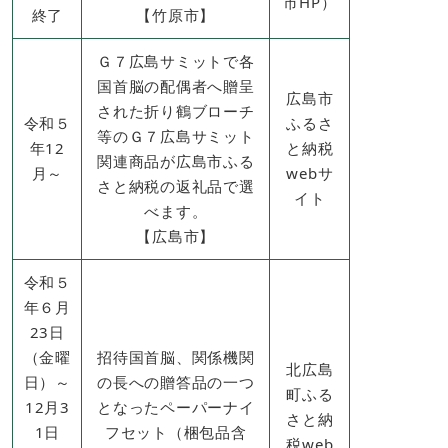
市HP）​
終了
【竹原市​】
Ｇ７広島サミットで各
国首脳の配偶者へ贈呈
広島市
された折り鶴ブローチ
令和５
ふるさ
等のＧ７広島サミット
年12
と納税
関連商品が広島市ふる
月～
webサ
さと納税の返礼品で選
イト
べます。
【広島市​】
令和５
年６月
23日
（金曜
招待国首脳、関係機関
北広島
日）～
の長への贈答品の一つ
町ふる
12月3
となったペーパーナイ
さと納
1日
フセット（梱包品含
税web