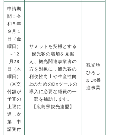
申請期
間：令
和５年
９月１
日（金
曜日）
サミットを契機とする
～12
観光客の増加を見据
月28
え、観光関連事業者の
観光地
日（木
方を対象に，観光客の
ひろし
曜日）
利便性向上や生産性向
まDx推
（※交
上のためのDxツールの
進事業
付額が
導入に必要な経費の一
予算の
部を補助します。
上限に
【広島県観光連盟】
達し次
第，申
請受付