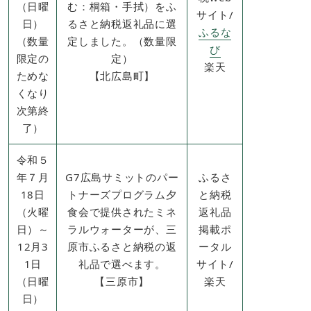
（日曜
む：桐箱・手拭）をふ
サイト​/
日）
るさと納税返礼品に選
ふるな
（数量
定しました。（数量限
び
限定の
定）
楽天
ためな
​【北広島町​】
くなり
次第終
了）​
令和５
年７月
G7広島サミットのパー
ふるさ
18日
トナーズプログラム夕
と納税
（火曜
食会で提供されたミネ
返礼品
日）～
ラルウォーターが、三
掲載ポ
12月3
原市ふるさと納税の返
ータル
1日
礼品で選べます。
サイト/
（日曜
【三原市】
楽天
日）