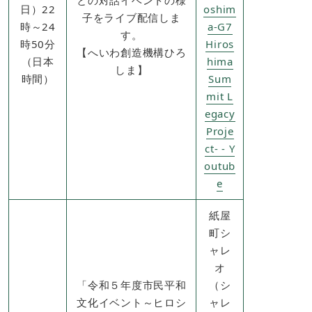
日）22
oshim
子をライブ配信しま
時～24
a-G7
す。
時50分
Hiros
【へいわ創造機構ひろ
（日本
hima
しま】
時間）
Sum
mit L
egacy
Proje
ct- - Y
outub
e
紙屋
町シ
ャレ
オ
「令和５年度市民平和
（シ
文化イベント～ヒロシ
ャレ