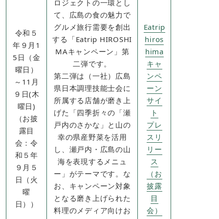
ロジェクトの一環とし
て、広島の食の魅力で
グルメ旅行需要を創出
Eatrip
令和５
する「Eatrip HIROSHI
hiros
年９月1
MAキャンペーン」第
hima
5日（金
二弾です。
キャ
曜日）
第二弾は（一社）広島
ンペ
～11月
県日本調理技能士会に
ーン
９日(木
所属する店舗が磨き上
サイ
曜日)
げた「四季折々の「瀬
ト
（お披
戸内のさかな」と山の
プレ
露目
幸の県産野菜を活用
スリ
会：令
し、瀬戸内・広島の山
リー
和５年
海を表現するメニュ
ス​
９月５
ー」がテーマです。な
（お
日（火
お、キャンペーン対象
披露
曜
となる磨き上げられた
目
日））
料理のメディア向けお
会）