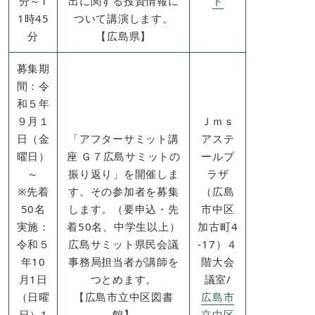
分～1
出に関する投資情報に
ト
1時45
ついて講演します。
分
【広島県】
募集期
間：令
和５年
９月１
Ｊｍｓ
日（金
「アフターサミット講
アステ
曜日）
座 Ｇ７広島サミットの
ールプ
～
振り返り」を開催しま
ラザ
※先着
す。その参加者を募集
（広島
50名
します。（要申込・先
市中区
実施：
着50名、中学生以上）
加古町4
令和５
広島サミット県民会議
-17）４
年10
事務局担当者が講師を
階大会
月1日
つとめます。
議室/
（日曜
【広島市立中区図書
広島市
日）1
館】
立中区