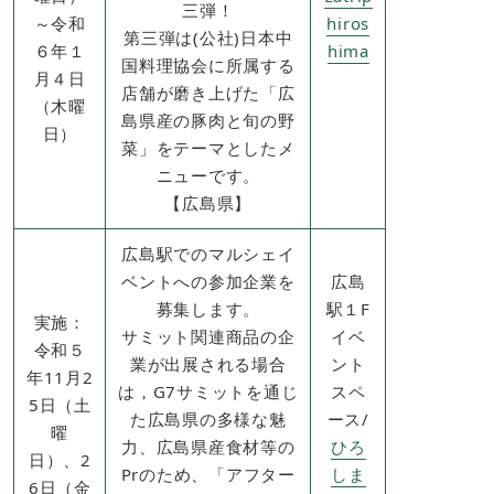
三弾！
～令和
hiros
第三弾は(公社)日本中
６年１
hima
国料理協会に所属する
月４日
店舗が磨き上げた「広
（木曜
島県産の豚肉と旬の野
日）
菜」をテーマとしたメ
ニューです。
​【広島県】
広島駅でのマルシェイ
ベントへの参加企業を
広島
募集します。
駅１F
実施：
サミット関連商品の企
イベ
令和５
業が出展される場合
ント
年11月2
は，G7サミットを通じ
スペ
5日（土
た広島県の多様な魅
ース/
曜
力、広島県産食材等の
ひろ
日）、2
Prのため、「アフター
しま
6日（金