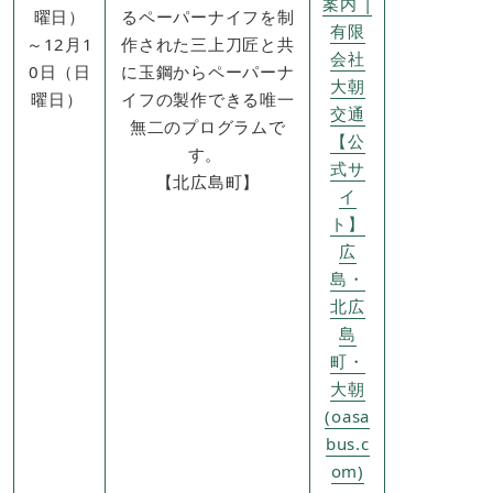
案内 |
曜日）
るペーパーナイフを制
有限
～12月1
作された三上刀匠と共
会社
0日（日
に玉鋼からペーパーナ
大朝
曜日） ​
イフの製作できる唯一
交通
無二のプログラムで
【公
す。 ​
式サ
【北広島町】
イ
ト】
広
島・
北広
島
町・
大朝
(oasa
bus.c
om)