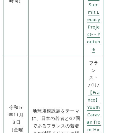
時間）
Sum
mit L
egacy
Proje
ct- - Y
outub
e
フラ
ン
ス・
パリ/
【Fra
nce】
令和５
Youth
地球規模課題をテーマ
年11月
Carav
に、日本の若者とG7国
３日
an fro
であるフランスの若者
（金曜
m Hir
との対話イベントの様