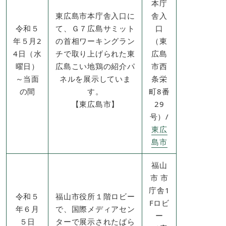
本庁
東広島市本庁舎入口に
舎入
令和５
て、Ｇ７広島サミット
口
年５月2
の首相ワーキングラン
（東
4日（水
チで取り上げられた東
広島
曜日）
広島こい地鶏の紹介パ
市西
～当面
ネルを展示していま
条栄
の間
す。
町8番
【東広島市】
29
号）​/
東広
島市
福山
市 市
庁舎1
令和５
福山市役所１階ロビー
Fロビ
年６月
で、国際メディアセン
ー
５日
ターで展示されたばら