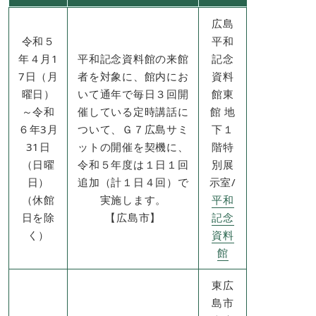
広島
令和５
平和
年４月1
平和記念資料館の来館
記念
7日（月
者を対象に、館内にお
資料
曜日）
いて通年で毎日３回開
館東
～令和
催している定時講話に
館 地
６年3月
ついて、Ｇ７広島サミ
下１
31日
ットの開催を契機に、
階特
（日曜
令和５年度は１日１回
別展
日）
追加（計１日４回）で
示室/
（休館
実施します。
平和
日を除
【広島市】
記念
く）
資料
館
東広
島市