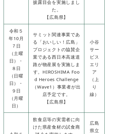
披露目会を実施しまし
た。
【広島県】
令和５
サミット関連事業であ
年10月
る「おいしい！広島」
小谷
７日
プロジェクトの協賛企
サー
（土曜
業である西日本高速道
ビス
日）・
路が物産展を実施しま
エリ
８日
す。HIROSHIMA Foo
ア
（日曜
d Heroes Challenge
（上
日）・
（Wave1）事業者が出
り
９日
店予定です。
線）
（月曜
​【広島県】
日）
飲食店等の実需者に向
広島
けた県産食材の試食商
県立