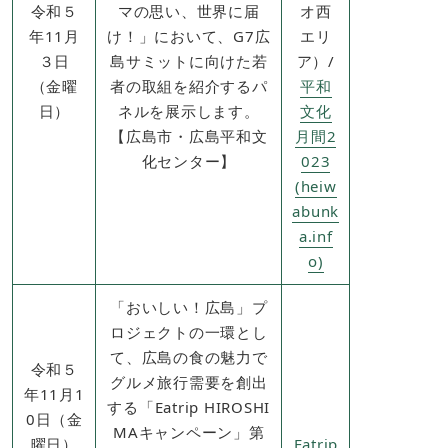
令和５
マの思い、世界に届
オ西
年11月
け！」において、G7広
エリ
３日
島サミットに向けた若
ア）/
（金曜
者の取組を紹介するパ
平和
日）
ネルを展示します。
文化
【広島市・広島平和文
月間2
化センター】
023
(heiw
abunk
a.inf
o)
「おいしい！広島」プ
ロジェクトの一環とし
て、広島の食の魅力で
令和５
グルメ旅行需要を創出
年11月1
する「Eatrip HIROSHI
0日（金
MAキャンペーン」第
曜日）
Eatrip