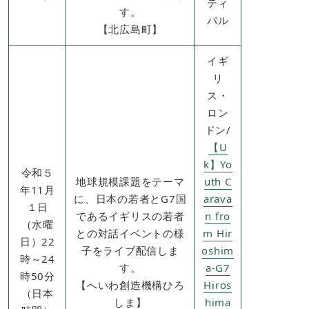
ティ
す。
バル
【北広島町】
イギ
リ
ス・
ロン
ドン/
【U
k】Yo
令和５
地球規模課題をテーマ
uth C
年11月
に、日本の若者とG7国
arava
１日
であるイギリスの若者
n fro
（水曜
との対話イベントの様
m Hir
日）22
子をライブ配信しま
oshim
時～24
す。
a-G7
時50分
【へいわ創造機構ひろ
Hiros
（日本
しま】
hima