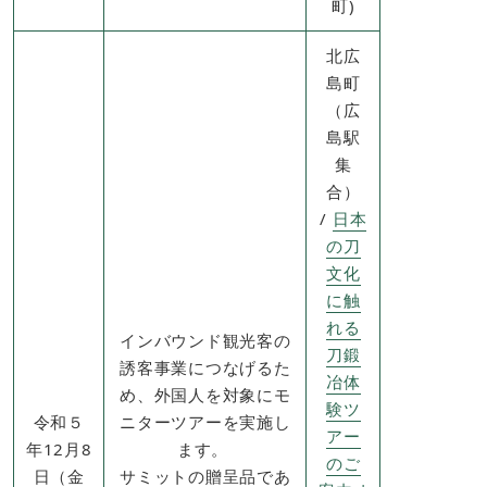
町)​
北広
島町
（広
島駅
集
合）
/
日本
の刀
文化
に触
れる
インバウンド観光客の
刀鍛
誘客事業につなげるた
冶体
め、外国人を対象にモ
験ツ
令和５
ニターツアーを実施し
アー
年12月8
ます。
のご
日（金
サミットの贈呈品であ