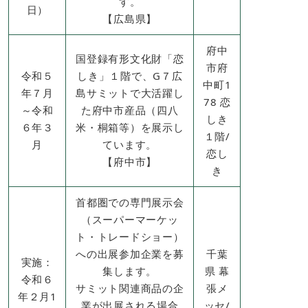
す。
日）
​【広島県】
府中
国登録有形文化財「恋
市府
令和５
しき」１階で、G７広
中町1
年７月
島サミットで大活躍し
78 恋
～令和
た府中市産品（四八
しき
６年３
米・桐箱等）を展示し
１階/
月
ています。
​恋し
​【府中市】
き
首都圏での専門展示会
（スーパーマーケッ
ト・トレードショー）
への出展参加企業を募
千葉
実施：
集します。
県 幕
令和６
サミット関連商品の企
張メ
年２月1
業が出展される場合
ッセ/