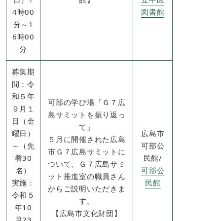
4時00
図書館
分～1
6時00
分
募集期
間：令
和５年
可部の学び場「Ｇ７広
９月１
島サミットを振り返っ
日（金
て」
曜日）
広島市
５月に開催された広島
～（先
可部公
市Ｇ７広島サミットに
着30
民館/
ついて、Ｇ７広島サミ
名）
可部公
ット推進室の職員さん
実施：
民館
からご説明いただきま
令和５
す。
年10
【広島市文化財団】
月23