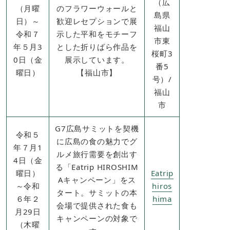
（広
（月曜
のフラワーウォールと
島県
日）～
歓迎レセプションで展
福山
令和７
示した平和をモチーフ
市東
年５月3
とした折りばら作品を
桜町3
0日（金
展示しています。
番5
曜日）​
【福山市​】
号）/
​​福山
市​
G7広島サミットを契機
令和５
に広島の食の魅力でグ
年７月1
ルメ旅行需要を創出す
4日（金
る「Eatrip HIROSHIM
曜日）
Eatrip
Aキャンペーン」をス
～令和
hiros
タート。サミットの本
６年２
hima
会場で提供された食も
月29日
キャンペーンの対象で
（木曜