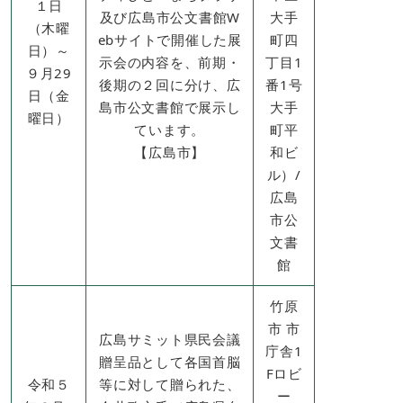
１日
及び広島市公文書館W
大手
（木曜
ebサイトで開催した展
町四
日）～
示会の内容を、前期・
丁目1
９月29
後期の２回に分け、広
番1号
日（金
島市公文書館で展示し
大手
曜日）
ています。
町平
【広島市】
和ビ
ル）/
広島
市公
文書
館
竹原
市 市
広島サミット県民会議
庁舎1
贈呈品として各国首脳
Fロビ
令和５
等に対して贈られた、
ー