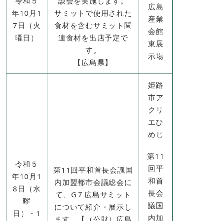
令和５
談会を実施します。
広島
年10月1
サミットで使用された
産業
7日（火
食材を含むサミット関
会館
曜日）
連食材を出店予定で
東展
す。
示場
【広島県】
姫路
市ア
クリ
エひ
めじ
第11
令和５
回平
第11回平和首長会議国
年10月1
和首
内加盟都市会議総会に
8日（水
長会
て、G７広島サミット
曜
議国
について紹介・展示し
日）・1
内加
ます。【（公財）広島