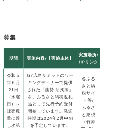
募集
実施場所/
期間
実施内容/【実施主体】
HPリンク
令和５
G7広島サミットのワー
各ふる
年６月
キングディナーで提供
さと納
21日
された「龍勢 活濁酒」
税サイ
（水曜
を、ふるさと納税返礼
ト等​/
日）～
品として先行予約受付
ふるさ
販売数
開始しています。発送
と納税
量に達
時期は2024年2月中旬
（竹原
し次第
を予定しています。​