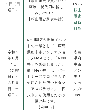
（頼山陽史跡資料館企
0日（日
15）​/
画展「現代刀の愉し
曜日）
頼山
み」の中で）
陽史
​【頼山陽史跡資料館】
跡資
料館
Neki開店６周年イベン
トの一環として、広島
令和５
県府中市アンテナショ
広島
年８月
ップNekiにて、「Neki
県府
４日
丼」を販売しました。
中市
（金曜
※「Neki丼」は、パー
アン
日）～
トナーズプログラムで
テナ
８月５
使用された府中市食材
ショ
日（土
「アスパラガス」「四
ップN
曜日）
八米」を使用したかき
eki
揚げ丼です。
【府中市】