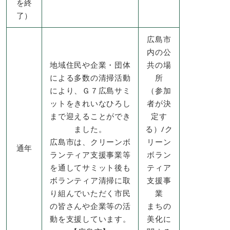
を終
了）
広島市
内の公
地域住民や企業・団体
共の場
による多数の清掃活動
所
により、Ｇ７広島サミ
（参加
ットをきれいなひろし
者が決
まで迎えることができ
定す
ました。
る）/ク
広島市は、クリーンボ
リーン
通年​
ランティア支援事業等
ボラン
を通してサミット後も
ティア
ボランティア清掃に取
支援事
り組んでいただく市民
業​
の皆さんや企業等の活
まちの
動を支援しています。​
美化に