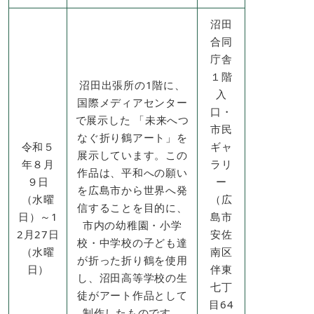
沼田
合同
庁舎
１階
沼田出張所の1階に、
入
国際メディアセンター
口・
で展示した 「未来へつ
市民
なぐ折り鶴アート」を
令和５
ギャ
展示しています。この
年８月
ラリ
作品は、平和への願い
９日
ー
を広島市から世界へ発
（水曜
（広
信することを目的に、
日）～1
島市
市内の幼稚園・小学
2月27日
安佐
校・中学校の子ども達
（水曜
南区
が折った折り鶴を使用
日）
伴東
し、沼田高等学校の生
七丁
徒がアート作品として
目64
制作したものです。