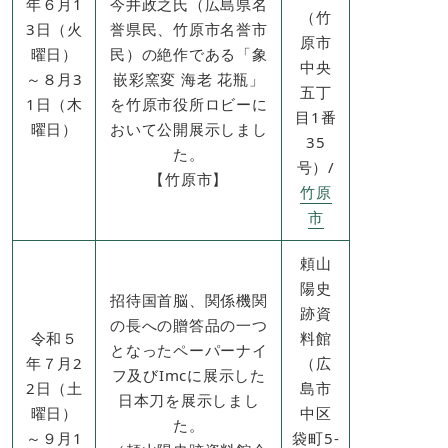
年６月1
今井政之氏（広島県名
（竹
3日（火
誉県民、竹原市名誉市
原市
曜日）
民）の絶作である「象
中央
～８月3
嵌彩窯変 海老 花瓶」
五丁
1日（木
を竹原市役所ロビーに
目1番
曜日）
おいて公開展示しまし
35
た。
号）/
【竹原市】
竹原
市
頼山
陽史
招待国首脳、関係機関
跡資
の長への贈答品の一つ
令和５
料館
となったペーパーナイ
年７月2
（広
フ及びImcに展示した
2日（土
島市
日本刀を展示しまし
曜日）
中区
た。
～９月1
袋町5-