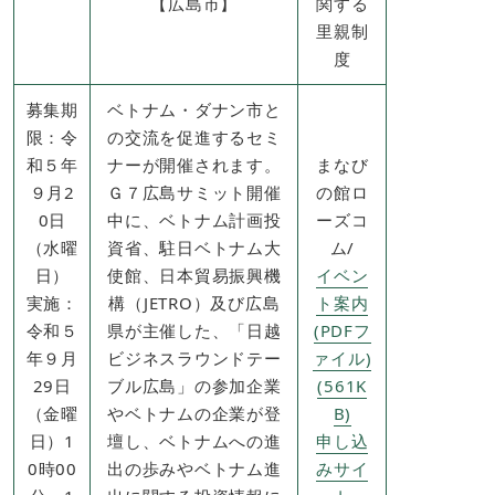
【広島市​】
関する
里親制
度​
募集期
ベトナム・ダナン市と
限：令
の交流を促進するセミ
和５年
ナーが開催されます。
まなび
９月2
Ｇ７広島サミット開催
の館ロ
0日
中に、ベトナム計画投
ーズコ
（水曜
資省、駐日ベトナム大
ム/
日）
使館、日本貿易振興機
イベン
実施：
構（JETRO）及び広島
ト案内
令和５
県が主催した、「日越
(PDFフ
年９月
ビジネスラウンドテー
ァイル)
29日
ブル広島」の参加企業
(561K
（金曜
やベトナムの企業が登
B)
日）1
壇し、ベトナムへの進
申し込
0時00
出の歩みやベトナム進
みサイ