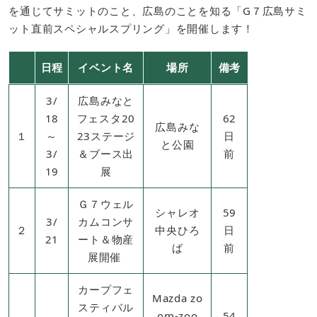
を通じてサミットのこと、広島のことを知る「G７広島サミ
ット直前スペシャルスプリング」を開催します！
日程
イベント名
場所
備考
3/
広島みなと
18
フェスタ20
62
広島みな
１
～
23ステージ
日
と公園
3/
＆ブース出
前
19
展
Ｇ７ウェル
シャレオ
59
3/
カムコンサ
２
中央ひろ
日
21
ート＆物産
ば
前
展開催
カープフェ
Mazda zo
スティバル
om-zoo
54