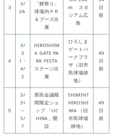
3/
「鯉祭り」
３
m スタ
日
26
球場内ＰＲ
ジアム広
前
＆ブース出
島
展
ひろしま
3/
HIROSHIM
ゲートパ
3
A GATE PA
49
ークプラ
４
1・
RK FESTA
日
ザ（旧市
4/
ステージ出
前
民球場跡
2
展
地）
3/
県民会議期
SHIMINT
31
間限定ショ
HIROSHI
49
５
～
ップ 「UC
MA （旧
日
5/
HIRA」開
市民球場
前
7
設
跡地）