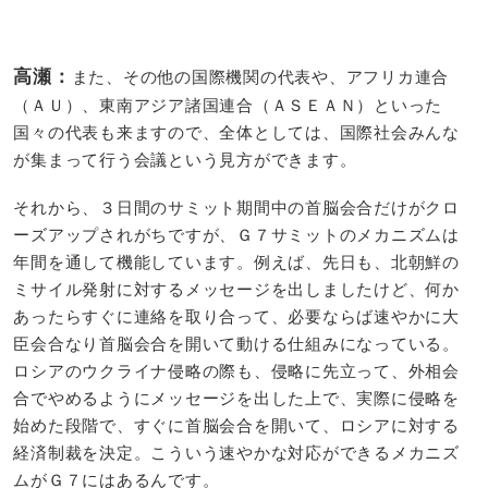
高瀬：
また、その他の国際機関の代表や、アフリカ連合
（ＡＵ）、東南アジア諸国連合（ＡＳＥＡＮ）といった
国々の代表も来ますので、全体としては、国際社会みんな
が集まって行う会議という見方ができます。
それから、３日間のサミット期間中の首脳会合だけがクロ
ーズアップされがちですが、Ｇ７サミットのメカニズムは
年間を通して機能しています。例えば、先日も、北朝鮮の
ミサイル発射に対するメッセージを出しましたけど、何か
あったらすぐに連絡を取り合って、必要ならば速やかに大
臣会合なり首脳会合を開いて動ける仕組みになっている。
ロシアのウクライナ侵略の際も、侵略に先立って、外相会
合でやめるようにメッセージを出した上で、実際に侵略を
始めた段階で、すぐに首脳会合を開いて、ロシアに対する
経済制裁を決定。こういう速やかな対応ができるメカニズ
ムがＧ７にはあるんです。