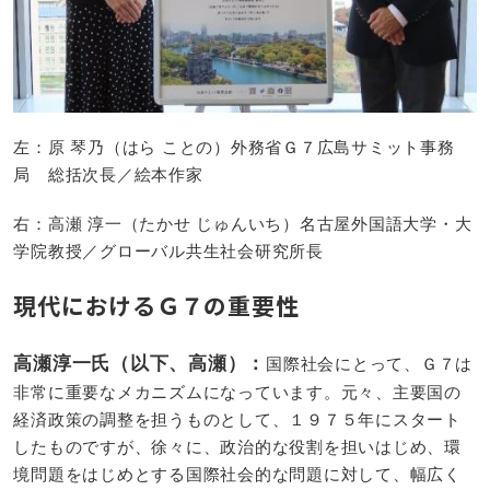
左：原 琴乃（はら ことの）外務省Ｇ７広島サミット事務
局 総括次長／絵本作家
​右：高瀬 淳一（たかせ じゅんいち）名古屋外国語大学・大
学院教授／グローバル共生社会研究所長
現代におけるＧ７の重要性
高瀬淳一氏（以下、高瀬）：
国際社会にとって、Ｇ７は
非常に重要なメカニズムになっています。元々、主要国の
経済政策の調整を担うものとして、１９７５年にスタート
したものですが、徐々に、政治的な役割を担いはじめ、環
境問題をはじめとする国際社会的な問題に対して、幅広く