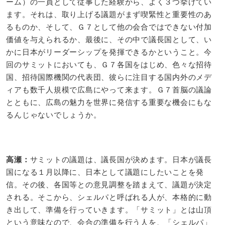
ーム）の一員として従事した経験から、よく３つ挙げてい
ます。それは、取り上げる議題がまず喫緊性と重要性のあ
るものか、そして、Ｇ７として他の会合ではできない付加
価値を与えられるか、最後に、その中で議長国として、い
かに日本がリーダーシップを発揮できるかということ。今
回のサミットにおいても、Ｇ７各国をはじめ、色々な招待
国、招待国際機関の代表団、彼らに注目する国内外のメデ
ィアも数千人規模で広島にやって来ます。Ｇ７首脳の議論
とともに、広島の魅力を世界に発信する重要な機会にもな
るんじゃないでしょうか。
高瀬：​
サミットの議題は、議長国が決めます。日本が議長
国になる１月以降に、日本として議題にしたいことを発
信。その後、各国等との意見調整を踏まえて、議題が決定
される。そこから、シェルパと呼ばれる人が、本格的に動
き出して、準備を行っていきます。「サミット」とは山頂
という意味なので、会合の準備を行う人を、「シェルパ」