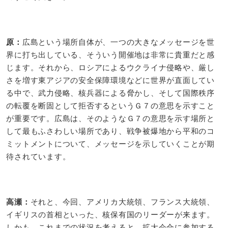
原：
広島という場所自体が、一つの大きなメッセージを世
界に打ち出している、そういう開催地は非常に貴重だと感
じます。それから、ロシアによるウクライナ侵略や、厳し
さを増す東アジアの安全保障環境などに世界が直面してい
る中で、武力侵略、核兵器による脅かし、そして国際秩序
の転覆を断固として拒否するというＧ７の意思を示すこと
が重要です。広島は、そのようなＧ７の意思を示す場所と
して最もふさわしい場所であり、戦争被爆地から平和のコ
ミットメントについて、メッセージを示していくことが期
待されています。
高瀬：​
それと、今回、アメリカ大統領、フランス大統領、
イギリスの首相といった、核保有国のリーダーが来ます。
しかも、これまでの状況を考えると、拡大会合に参加する