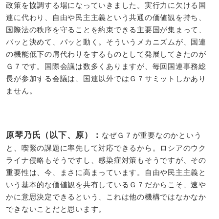
政策を協調する場になっていきました。実行力に欠ける国
連に代わり、自由や民主主義という共通の価値観を持ち、
国際法の秩序を守ることを約束できる主要国が集まって、
パッと決めて、パッと動く。そういうメカニズムが、国連
の機能低下の肩代わりをするものとして発展してきたのが
Ｇ７です。国際会議は数多くありますが、毎回国連事務総
長が参加する会議は、国連以外ではＧ７サミットしかあり
ません。
原琴乃氏（以下、原）：
なぜＧ７が重要なのかという
と、喫緊の課題に率先して対応できるから。ロシアのウク
ライナ侵略もそうですし、感染症対策もそうですが、その
重要性は、今、まさに高まっています。自由や民主主義と
いう基本的な価値観を共有しているＧ７だからこそ、速や
かに意思決定できるという、これは他の機構ではなかなか
できないことだと思います。