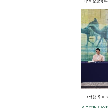
○平和記念資料
＜外務省HP
Ｇ７首脳の配偶者に