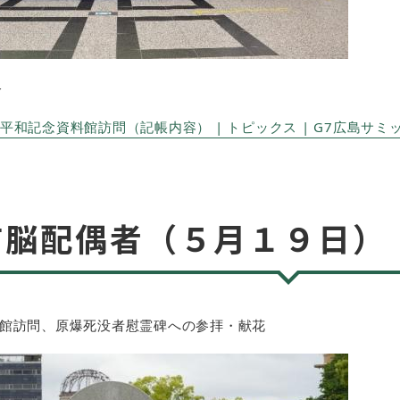
＞
記念資料館訪問（記帳内容） | トピックス | G7広島サミット2023 
首脳配偶者（５月１９日）
館訪問、原爆死没者慰霊碑への参拝・献花