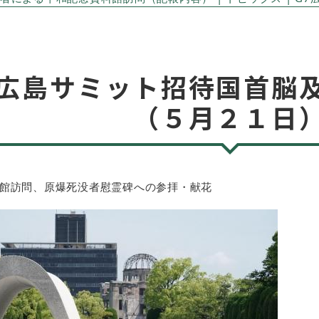
広島サミット招待国首脳
（５月２１日
館訪問、原爆死没者慰霊碑への参拝・献花