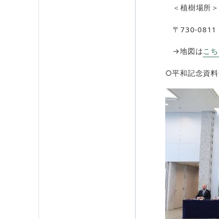
＜植樹場所＞
〒730-08
→地図は
こちら
○平和記念資料