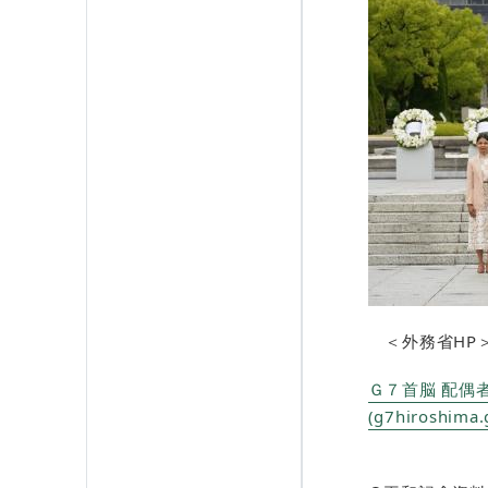
＜外務省HP
Ｇ７首脳 配偶者
(g7hiroshima.