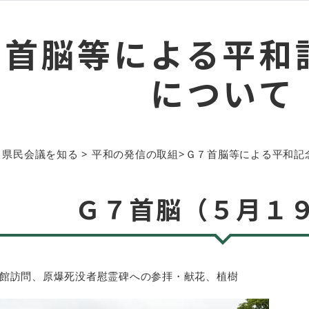
７首脳等による平和
について
 県民会議を知る > 平和の発信の取組>
Ｇ７首脳等による平和記
Ｇ７首脳（５月１
館訪問、原爆死没者慰霊碑への参拝・献花、植樹