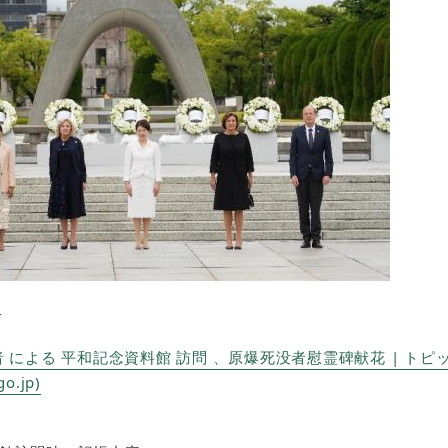
＞
 による 平和記念資料館 訪問 、原爆死没者慰霊碑献花 | トピック
go.jp)