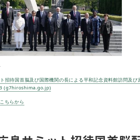
＞
ト招待国首脳及び国際機関の長による平和記念資料館訪問及び原爆死
g7hiroshima.go.jp)
こちらから