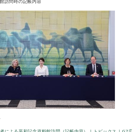
館訪問時の記帳内容
＞
よる平和記念資料館訪問（記帳内容） | トピックス | G7広島サミット2