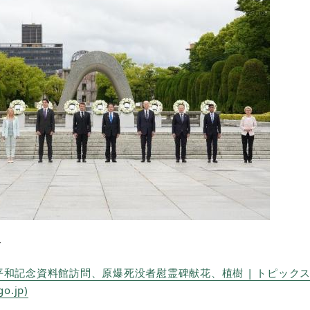
＞
平和記念資料館訪問、原爆死没者慰霊碑献花、植樹 | トピックス |
go.jp)