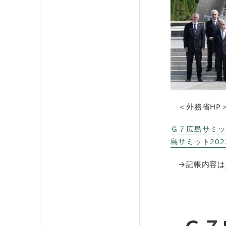
＜外務省HP
Ｇ７広島サミッ
島サミット2023 (
→記帳内容は