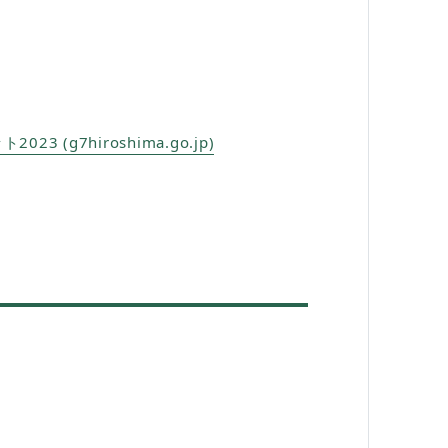
(g7hiroshima.go.jp)