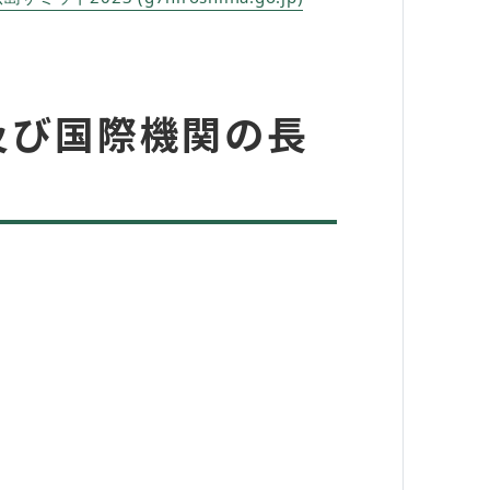
及び国際機関の長
）