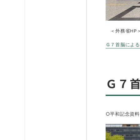
＜外務省HP
Ｇ７首脳による平和
Ｇ７
○平和記念資料