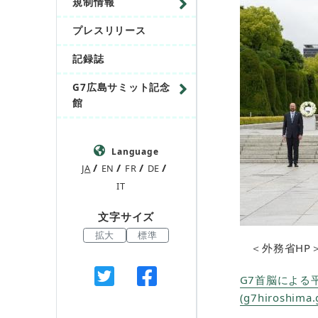
規制情報
プレスリリース
記録誌
G7広島サミット記念
館
Language
JA
EN
FR
DE
IT
文字サイズ
拡大
標準
＜外務省HP
G7首脳による
(g7hiroshima.