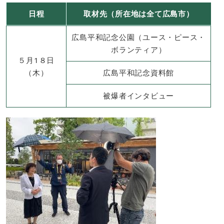
日程
取材先
（所在地は全て広島市）
広島平和記念公園（ユース・ピース・
ボランティア）
５月1８日
（木）
広島平和記念資料館
被爆者インタビュー