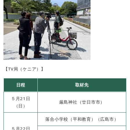
【TV局（ケニア）】
日程
取材先
５月21日
厳島神社（廿日市市）
（日）
落合小学校（平和教育）（広島市）
５月22日