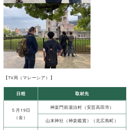
【TV局（マレーシア）】
日程
取材先
神楽門前湯治村（安芸高田市）
５月19日
（金）
山末神社（神楽鑑賞）（北広島町）