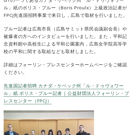
G7の一つであるカナダ・ケベック州「ル・ドゥヴォワー
ル」紙のボリス・プルー（Boris Proulx）上級政治記者が
FPCJ先進国招聘事業で来日し，広島で取材を行いました。
プルー記者は広島市長（広島サミット県民会議副会長）や
被爆者の方へのインタビューを行いました。また，平和記
念資料館や高校生による平和公園案内，広島女学院高等学
校の平和に関する取組なども取材しました。
詳細はフォーリン・プレスセンターホームページをご確認
ください。
先進国記者招聘 カナダ・ケベック州「ル・ドゥヴォワー
ル」紙 ボリス・プルー記者 | 公益財団法人フォーリン・プ
レスセンター（FPCJ）