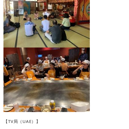
【TV局（UAE）】