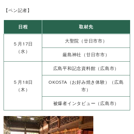
【ペン記者】
日程
取材先
大聖院（廿日市市）
５月17日
（水）
厳島神社（廿日市市）
広島平和記念資料館（広島市）
５月18日
OKOSTA（お好み焼き体験）（広島
（木）
市）
被爆者インタビュー（広島市）