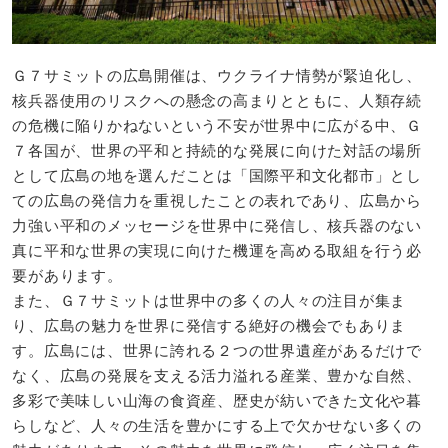
Ｇ７サミットの広島開催は、ウクライナ情勢が緊迫化し、
核兵器使用のリスクへの懸念の高まりとともに、人類存続
の危機に陥りかねないという不安が世界中に広がる中、Ｇ
７各国が、世界の平和と持続的な発展に向けた対話の場所
として広島の地を選んだことは「国際平和文化都市」とし
ての広島の発信力を重視したことの表れであり、広島から
力強い平和のメッセージを世界中に発信し、核兵器のない
真に平和な世界の実現に向けた機運を高める取組を行う必
要があります。
また、Ｇ７サミットは世界中の多くの人々の注目が集ま
り、広島の魅力を世界に発信する絶好の機会でもありま
す。広島には、世界に誇れる２つの世界遺産があるだけで
なく、広島の発展を支える活力溢れる産業、豊かな自然、
多彩で美味しい山海の食資産、歴史が紡いできた文化や暮
らしなど、人々の生活を豊かにする上で欠かせない多くの