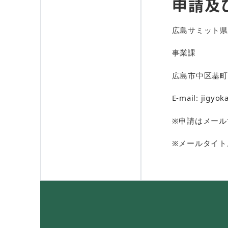
申請及
広島サミット県
事業課
広島市中区基町5
E-mail: jigyo
※申請はメール
※メールタイト