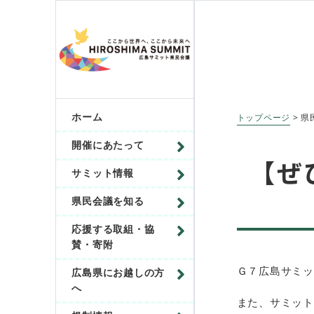
ホーム
トップページ
> 県
開催にあたって
【ぜ
サミット情報
県民会議を知る
応援する取組・協
賛・寄附
Ｇ７広島サミッ
広島県にお越しの方
へ
また、サミット