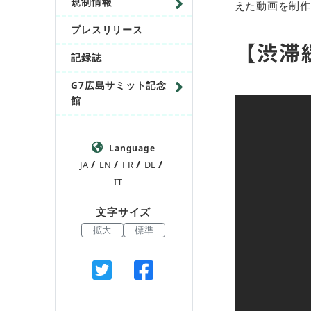
規制情報
えた動画を制作
プレスリリース
【渋滞
記録誌
G7広島サミット記念
館
Language
JA
EN
FR
DE
IT
文字サイズ
拡大
標準