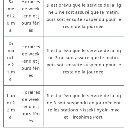
Sa
Horaires
Il est prévu que le service de la lig
me
de week
ne 3 ne soit assuré que le matin,
di 2
-end et j
puis soit ensuite suspendu pour le
0 m
ours féri
reste de la journée.
ai
és
Di
Horaires
ma
Il est prévu que le service de la lig
de week
nch
ne 3 ne soit assuré que le matin,
-end et j
e 2
puis soit ensuite suspendu pour le
ours féri
1 m
reste de la journée.
és
ai
Horaires
Lun
Il est prévu que le service de la lig
de week
di 2
ne 3 soit suspendu en journée ent
-end et j
2 m
re les stations Nisseki-byoin-mae
ours féri
ai
et Hiroshima Port.
és