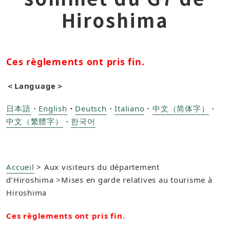
Hiroshima
​Ces règlements ont pris fin.
＜Language＞
日本語
・
English
・
Deutsch
・
Italiano
・
中文（简体字）
・
中文（繁體字）
・
한국어
Accueil
> Aux visiteurs du département
d’Hiroshima >
Mises en garde relatives au tourisme à
Hiroshima
​Ces règlements ont pris fin.