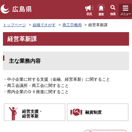
このページの本文へ
重要
防災
検索
メニュー
ペ
トップページ
組織でさがす
商工労働局
経営革新課
ー
ジ
経営革新課
の
本
先
文
頭
で
主な業務内容
す
。
・中小企業に対する支援（金融、経営革新）に関すること
・商工会議所・商工会に関すること
・県内企業のＤＸ推進に関すること
経営支援・
融資制度
経営革新