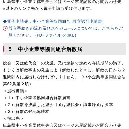
広島県中小企業団体中央会又はページ末尾記載のお問合わせ先
※以下のリンク先から電子申請も受け付けます。
◆電子申請先：中小企業等協同組合_設立認可申請書
設立手続きの流れ及びスケジュールについては、こちらをご
覧ください。 (PDFファイル)(40KB)
５ 中小企業等協同組合解散届
総会（又は総代会）の決議、又は定款で定める存続期間の満了、
もしくは解散事由の発生により解散したときに、解散の日から２
週間以内に届出しなければなりません。（中小企業等協同組合法
第62条第２項）
＜提出書類＞
（１）中小企業等協同組合解散届書
（２）解散を決議した総会（又は総代会）議事録又は謄本
（３）解散の登記簿謄本
＜提出先＞
広島県中小企業団体中央会又はページ末尾記載のお問合わせ先