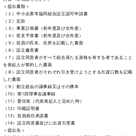
＜提出書類＞
（１）中小企業等協同組合設立認可申請書
（２）定款
（３）事業計画書（初年度及び次年度）
（４）収支予算書（初年度及び次年度）
（５）役員の氏名、住所を記載した書面
（６）設立趣意書
（７）設立同意者がすべて組合員たる資格を有する者であること
を発起人が誓約した書面
（８）設立同意者がそれぞれ引き受けようとする出資口数を記載
した書面
（９）創立総会の議事録又はその謄本
（10）第1回理事会議事録
（11）委任状（代表発起人と定めた時）
（12）印鑑証明書
（13）役員就任承諾書
（14）設立同意書並びに出資引受書
＜提出先＞