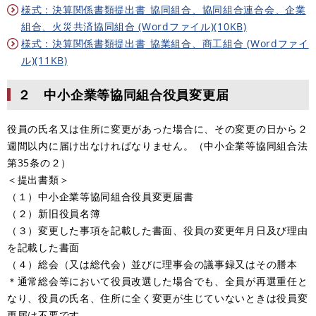
様式：決算関係書類提出書_協同組合、協同組合連合会、企業
組合、火災共済協同組合 (Wordファイル)(10KB)
様式：決算関係書類提出書_協業組合、商工組合 (Wordファイ
ル)(11KB)
２ 中小企業等協同組合役員変更届
役員の氏名又は住所に変更があった場合に、その変更の日から２
週間以内に届け出なければなりません。（中小企業等協同組合法
第35条の２）
＜提出書類＞
（１）中小企業等協同組合役員変更届書
（２）新旧役員名簿
（３）変更した事項を記載した書面、役員の変更年月日及び理由
を記載した書面
（４）総会（又は総代会）並びに理事会の議事録又はその謄本
＊通常総会等において役員改選した場合でも、全員が再選重任と
なり、役員の氏名、住所に全く変更が生じていないときは役員変
更届は不要です。