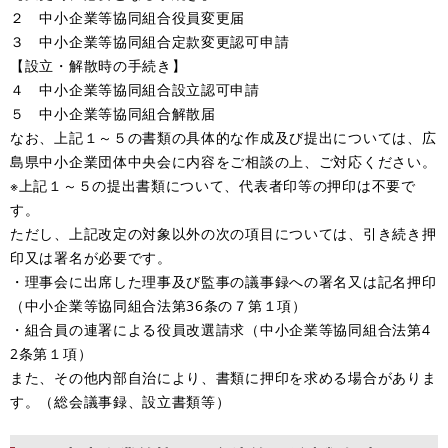
２ 中小企業等協同組合役員変更届
３ 中小企業等協同組合定款変更認可申請
【設立・解散時の手続き】
４ 中小企業等協同組合設立認可申請
５ 中小企業等協同組合解散届
なお、上記１～５の書類の具体的な作成及び提出については、広
島県中小企業団体中央会に内容をご相談の上、ご対応ください。
※上記１～５の提出書類について、代表者印等の押印は不要で
す。
ただし、上記改定の対象以外の次の項目については、引き続き押
印又は署名が必要です。
・理事会に出席した理事及び監事の議事録への署名又は記名押印
（中小企業等協同組合法第36条の７第１項）
・組合員の連署による役員改選請求（中小企業等協同組合法第4
2条第１項）
また、その他内部自治により、書類に押印を求める場合がありま
す。（総会議事録、設立書類等）