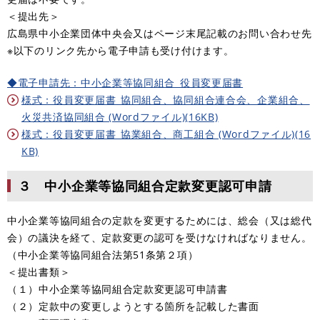
＜提出先＞
広島県中小企業団体中央会又はページ末尾記載のお問い合わせ先
※以下のリンク先から電子申請も受け付けます。
◆電子申請先：中小企業等協同組合_役員変更届書
様式：役員変更届書_協同組合、協同組合連合会、企業組合、
火災共済協同組合 (Wordファイル)(16KB)
様式：役員変更届書_協業組合、商工組合 (Wordファイル)(16
KB)
３ 中小企業等協同組合定款変更認可申請
中小企業等協同組合の定款を変更するためには、総会（又は総代
会）の議決を経て、定款変更の認可を受けなければなりません。
（中小企業等協同組合法第51条第２項）
＜提出書類＞
（１）中小企業等協同組合定款変更認可申請書
（２）定款中の変更しようとする箇所を記載した書面