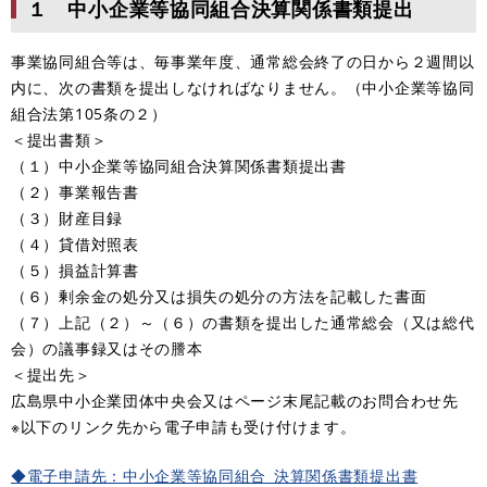
１ 中小企業等協同組合決算関係書類提出
事業協同組合等は、毎事業年度、通常総会終了の日から２週間以
内に、次の書類を提出しなければなりません。（中小企業等協同
組合法第105条の２）
＜提出書類＞
（１）中小企業等協同組合決算関係書類提出書
（２）事業報告書
（３）財産目録
（４）貸借対照表
（５）損益計算書
（６）剰余金の処分又は損失の処分の方法を記載した書面
（７）上記（２）～（６）の書類を提出した通常総会（又は総代
会）の議事録又はその謄本
＜提出先＞
広島県中小企業団体中央会又はページ末尾記載のお問合わせ先
※以下のリンク先から電子申請も受け付けます。
◆電子申請先：中小企業等協同組合_決算関係書類提出書