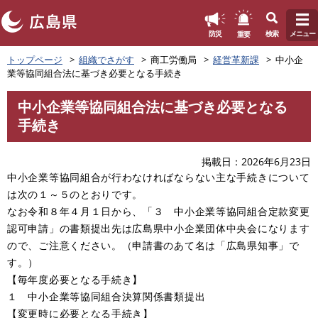
このページの本文へ
重要
防災
検索
メニュー
ペ
トップページ
組織でさがす
商工労働局
経営革新課
中小企
ー
業等協同組合法に基づき必要となる手続き
ジ
の
中小企業等協同組合法に基づき必要となる
先
本
手続き
頭
文
で
す
掲載日
2026年6月23日
。
中小企業等協同組合が行わなければならない主な手続きについて
は次の１～５のとおりです。
なお令和８年４月１日から、「３ 中小企業等協同組合定款変更
認可申請」の書類提出先は広島県中小企業団体中央会になります
ので、ご注意ください。（申請書のあて名は「広島県知事」で
す。）
【毎年度必要となる手続き】
１ 中小企業等協同組合決算関係書類提出
【変更時に必要となる手続き】