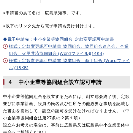
※申請書のあて名は「広島県知事」です。
※以下のリンク先から電子申請も受け付けます。
◆電子申請先：中小企業等協同組合_定款変更認可申請書
様式：定款変更認可申請書_協同組合、協同組合連合会、企業
組合、火災共済協同組合 (Wordファイル)(14KB)
様式：定款変更認可申請書_協業組合、商工組合 (Wordファイ
ル)(15KB)
４ 中小企業等協同組合設立認可申請
中小企業等協同組合を設立するためには、創立総会終了後、定款
並びに事業計画、役員の氏名及び住所その他必要な事項を記載し
た書面を提出して、設立の認可を受けなければなりません。（中
小企業等協同組合法第27条の２第１項）
設立をお考えの場合は、事前に広島県又は広島県中小企業団体中
央会へご相談ください。