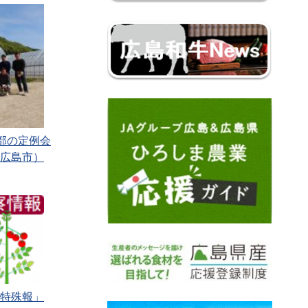
部の定例会
広島市）
特殊報」