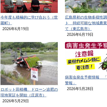
今年度も積極的に学び合おう（世
広島県初の生物多様性調
羅町）
ト 持続可能な地域農業
2026年6月19日
て（東広島市）
2026年6月19日
病害虫発生予察情報 「
警報」
2026年5月28日
ロボット田植機、ドローン追肥の
現地実証を開始（庄原市）
2026年5月29日