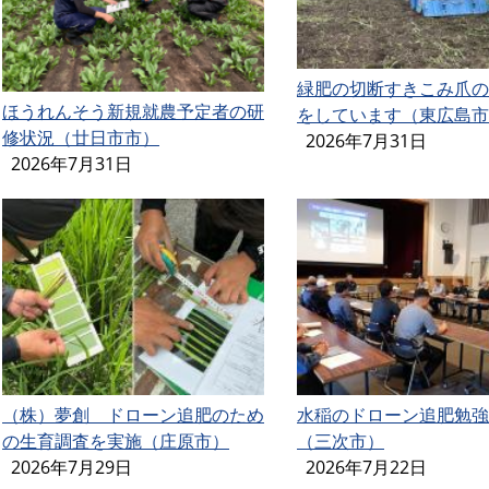
緑肥の切断すきこみ爪の
ほうれんそう新規就農予定者の研
をしています（東広島市
修状況（廿日市市）
2026年7月31日
2026年7月31日
（株）夢創 ドローン追肥のため
水稲のドローン追肥勉強
の生育調査を実施（庄原市）
（三次市）
2026年7月29日
2026年7月22日