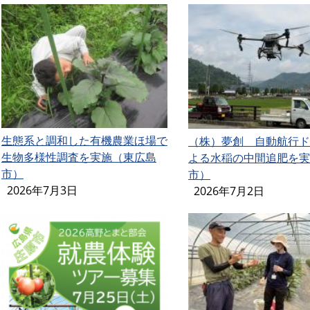
生態系と調和した有機農業ほ場で
（株）夢創 自動航行ド
生物多様性調査を実施（東広島
よる水稲の中間追肥を実
市）
市）
2026年7月3日
2026年7月2日