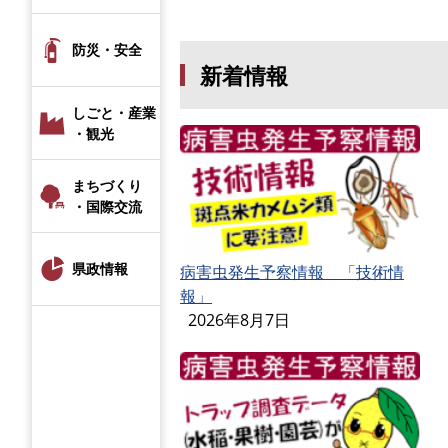
防災・安全
新着情報
しごと・産業
・観光
まちづくり
・国際交流
県政情報
病害虫発生予察情報 「技術情
報」
2026年8月7日