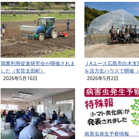
鶏糞利用促進研究会が開催されま
ＪAユース広島市白木支
した（安芸太田町）
を活力生ハウスで開催（
2026年5月16日
2026年5月2日
病害虫発生予察情報 「