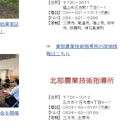
効果実証
）
☞
東部農業技術指導所の現地情
報はこちら
会を開催