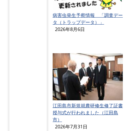
病害虫発生予察情報 「調査デー
タ（トラップデータ）」
2026年8月6日
江田島市新規就農研修生修了証書
授与式が行われました（江田島
市）
2026年7月31日