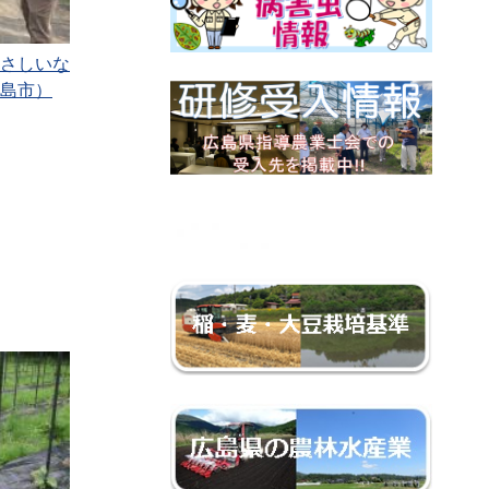
さしいな
島市）