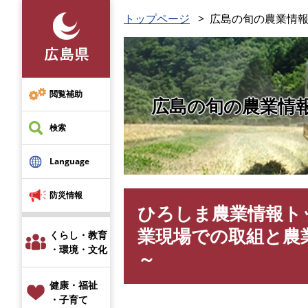
ペ
トップページ
広島の旬の農業情報
ー
ジ
の
先
頭
閲覧補助
広島の旬の農業情
で
す
検索
。
Language
防災情報
ひろしま農業情報ト
本
文
業現場での取組と農
くらし・教育
・環境・文化
～
健康・福祉
・子育て