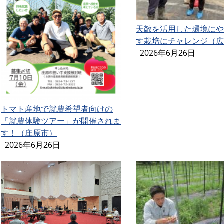
天敵を活用した環境にや
す栽培にチャレンジ（広
2026年6月26日
トマト産地で就農希望者向けの
「就農体験ツアー」が開催されま
す！（庄原市）
2026年6月26日