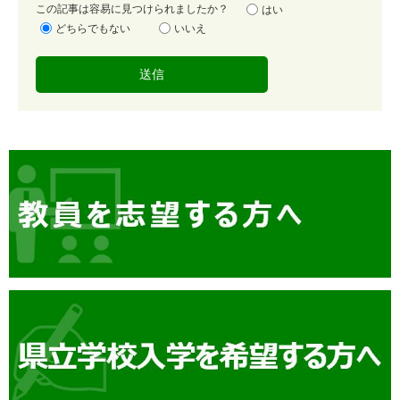
容
この記事は容易に見つけられましたか？
はい
易
どちらでもない
いいえ
度