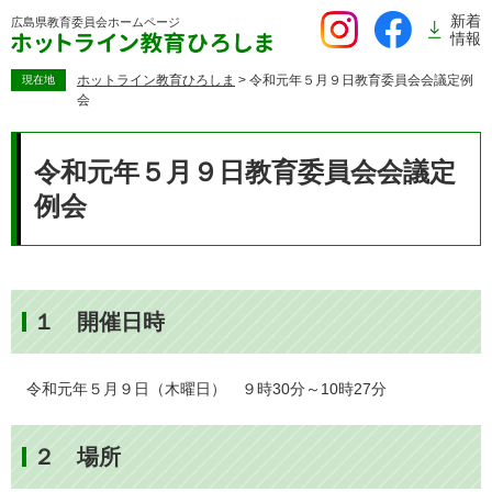
ペ
新着
広島県教育委員会
ホームページ
ー
情報
ジ
の
ホットライン教育ひろしま
>
令和元年５月９日教育委員会会議定例
現在地
会
先
頭
本
で
文
令和元年５月９日教育委員会会議定
す。
例会
１ 開催日時
令和元年５月９日（木曜日） ９時30分～10時27分
２ 場所