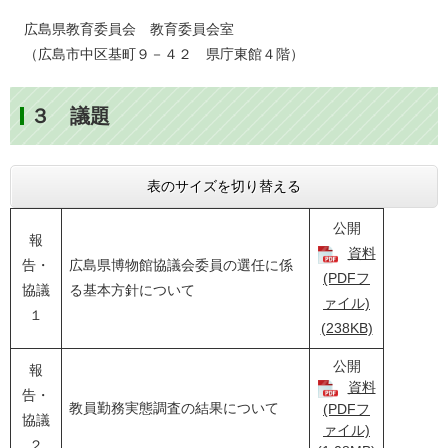
広島県教育委員会 教育委員会室
（広島市中区基町９－４２ 県庁東館４階）
３ 議題
表のサイズを切り替える
公開
報
資料
告・
広島県博物館協議会委員の選任に係
(PDFフ
協議
る基本方針について
ァイル)
１
(238KB)
公開
報
資料
告・
教員勤務実態調査の結果について
(PDFフ
協議
ァイル)
２