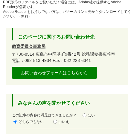
PDF形式のファイルをご覧いただく場合には、Adobe社が提供するAdobe
Readerが必要です。
Adobe Readerをお持ちでない方は、バナーのリンク先からダウンロードしてく
ださい。（無料）
このページに関するお問い合わせ先
教育委員会事務局
〒730-8514
広島市中区基町9番42号
総務課秘書広報室
電話：082-513-4934
Fax：082-223-6341
お問い合わせフォームはこちらから
みなさんの声を聞かせてください
満
この記事の内容に満足はできましたか？
はい
足
どちらでもない
いいえ
度