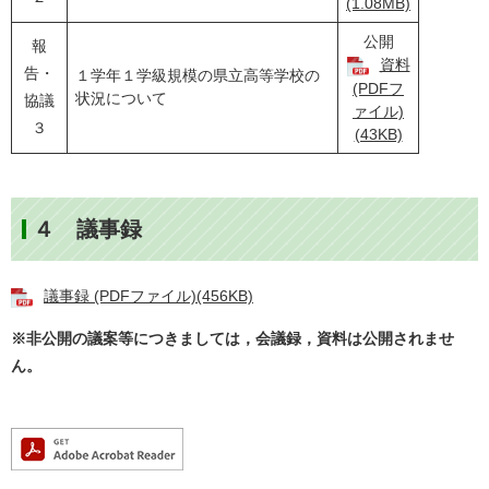
(1.08MB)
公開
報
資料
告・
１学年１学級規模の県立高等学校の
(PDFフ
状況について
協議
ァイル)
３
(43KB)
４ 議事録
議事録 (PDFファイル)(456KB)
※非公開の議案等につきましては，会議録，資料は公開されませ
ん。