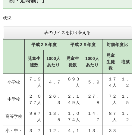
制・定時制）】
状況
表のサイズを切り替える
平成２８年度
平成２９年度
対前年度比
児童
児童生
1000人
児童生
1000人
生徒
増減
徒数
あたり
徒数
あたり
数
７１９
８９３
１７
１．
小学校
４．７
５．９
人
人
４人
２
２，０
２６．
２，１
２７．
７２
１．
中学校
７７人
３
４９人
８
人
５
９８７
１３．
１，０
１４．
８７
１．
高等学校
人
５
７４人
７
人
２
小・中・
３，７
１２．
４，１
１３．
３３
―