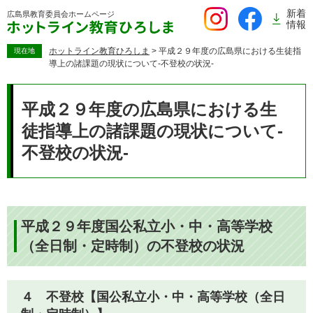
ペ
新着
広島県教育委員会
ホームページ
ー
情報
ジ
の
ホットライン教育ひろしま
>
平成２９年度の広島県における生徒指
現在地
導上の諸課題の現状について-不登校の状況-
先
頭
本
で
文
平成２９年度の広島県における生
す。
徒指導上の諸課題の現状について-
不登校の状況-
平成２９年度国公私立小・中・高等学校
（全日制・定時制）の不登校の状況
４ 不登校【国公私立小・中・高等学校（全日