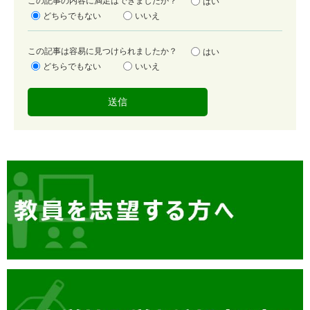
満
この記事の内容に満足はできましたか？
はい
足
どちらでもない
いいえ
度
容
この記事は容易に見つけられましたか？
はい
易
どちらでもない
いいえ
度