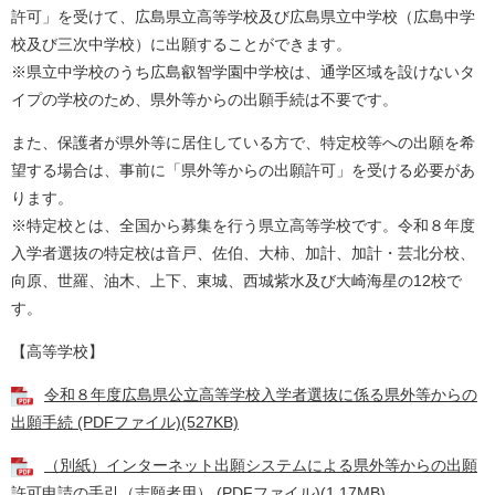
許可」を受けて、広島県立高等学校及び広島県立中学校（広島中学
校及び三次中学校）に出願することができます。
※県立中学校のうち広島叡智学園中学校は、通学区域を設けないタ
イプの学校のため、県外等からの出願手続は不要です。
また、保護者が県外等に居住している方で、特定校等への出願を希
望する場合は、事前に「県外等からの出願許可」を受ける必要があ
ります。
※特定校とは、全国から募集を行う県立高等学校です。
令和８年度
入学者選抜の特定校は
音戸、佐伯、大柿、加計、加計・芸北分校、
向原、世羅、油木、上下、東城、西城紫水及び大崎海星の12校で
す。
【高等学校】
令和８年度広島県公立高等学校入学者選抜に係る県外等からの
出願手続 (PDFファイル)(527KB)
（別紙）インターネット出願システムによる県外等からの出願
許可申請の手引（志願者用） (PDFファイル)(1.17MB)