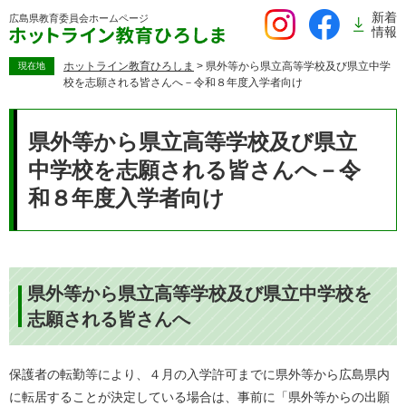
ペ
新着
広島県教育委員会
ホームページ
ー
情報
ジ
の
ホットライン教育ひろしま
>
県外等から県立高等学校及び県立中学
現在地
校を志願される皆さんへ－令和８年度入学者向け
先
頭
本
で
文
県外等から県立高等学校及び県立
す。
中学校を志願される皆さんへ－令
和８年度入学者向け
県外等から県立高等学校及び県立中学校を
志願される皆さんへ
保護者の転勤等により、４月の入学許可までに県外等から広島県内
に転居することが決定している場合は、事前に「県外等からの出願