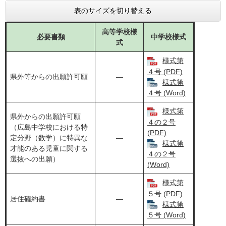
表のサイズを切り替える
高等学校様
必要書類
中学校様式
式
様式第
４号 (PDF)
県外等からの出願許可願
―
様式第
４号 (Word)
様式第
県外からの出願許可願
４の２号
（広島中学校における特
(PDF)
定分野（数学）に特異な
―
様式第
才能のある児童に関する
４の２号
選抜への出願）
(Word)
様式第
５号 (PDF)
居住確約書
―
様式第
５号 (Word)