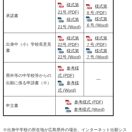
様式第
様式第
21号 (PDF)
６号 (PDF)
承諾書
様式第
様式第
６号 (Word)
21号 (Word)
様式第
様式第
出身中（小）学校長意見
22号 (PDF)
７号 (PDF)
書
様式第
様式第
22号 (Word)
７号 (Word)
参考様
県外等の中学校等からの
式 (PDF)
―
出願に係る申請書（※）
参考様
式 (Word)
参考様式 (PDF)
申立書
参考様式 (Word)
※出身中学校の所在地が広島県外の場合、インターネット出願シス