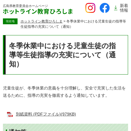
ペ
新着
広島県教育委員会
ホームページ
ー
情報
ジ
の
ホットライン教育ひろしま
>
冬季休業中における児童生徒の指導等
現在地
生徒指導の充実について（通知）
先
頭
本
で
文
冬季休業中における児童生徒の指
す。
導等生徒指導の充実について（通
知）
児童生徒が、冬季休業の意義を十分理解し、安全で充実した生活を
送るために、指導の充実を徹底するよう通知しています。
別紙資料 (PDFファイル)(979KB)