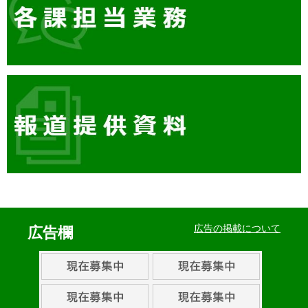
イ
ベ
広告の掲載について
広告欄
ン
ト・
取
組