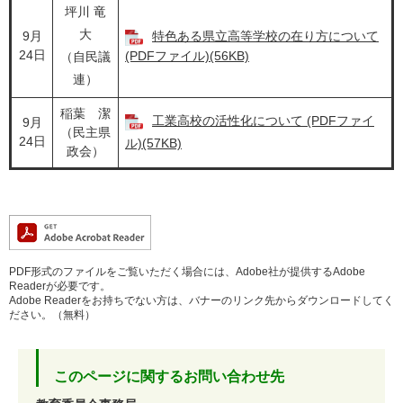
坪川 竜
大
​9月
特色ある県立高等学校の在り方について
24日
(PDFファイル)(56KB)
（自民議
連）
稲葉 潔
工業高校の活性化について (PDFファイ
9月
（民主県
24日
ル)(57KB)
政会）
PDF形式のファイルをご覧いただく場合には、Adobe社が提供するAdobe
Readerが必要です。
Adobe Readerをお持ちでない方は、バナーのリンク先からダウンロードしてく
ださい。（無料）
このページに関するお問い合わせ先