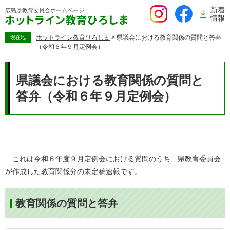
ペ
新着
広島県教育委員会
ホームページ
ー
情報
ジ
の
ホットライン教育ひろしま
>
県議会における教育関係の質問と答弁
現在地
（令和６年９月定例会）
先
頭
本
で
文
県議会における教育関係の質問と
す。
答弁（令和６年９月定例会）
これは令和６年度９月定例会における質問のうち、県教育委員会
が作成した教育関係分の未定稿速報です。
教育関係の質問と答弁