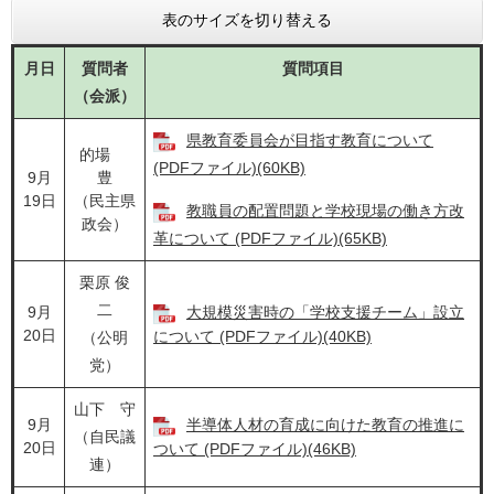
表のサイズを切り替える
月日
質問者
質問項目
（会派）
県教育委員会が目指す教育について
的場
(PDFファイル)(60KB)
9月
豊
19日
（民主県
教職員の配置問題と学校現場の働き方改
政会）
革について (PDFファイル)(65KB)
栗原 俊
二
9月
大規模災害時の「学校支援チーム」設立
20日
について (PDFファイル)(40KB)
（公明
党）
山下 守
9月
半導体人材の育成に向けた教育の推進に
（自民議
20日
ついて (PDFファイル)(46KB)
連）