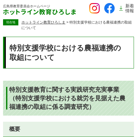
ペ
新着
広島県教育委員会
ホームページ
ー
情報
ジ
の
ホットライン教育ひろしま
>
特別支援学校における農福連携の取組
現在地
について
先
頭
本
で
文
特別支援学校における農福連携の
す。
取組について
特別支援教育に関する実践研究充実事業
（特別支援学校における就労を見据えた農
福連携の取組に係る調査研究）
概要