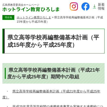
ペ
新着
広島県教育委員会
ホームページ
ー
情報
ジ
の
ホットライン教育ひろしま
>
県立高等学校再編整備基本計画（平成
現在地
15年度から平成25年度）
先
頭
本
で
文
県立高等学校再編整備基本計画（平
す。
成15年度から平成25年度）
県立高等学校再編整備基本計画（平成21年
度から平成25年度）期間中の取組
・
県立高等学校再編整備基本計画（平成21年度から平成25年
度）
・
平成25年度高等学校間の連携推進事業を実施する連携校につ