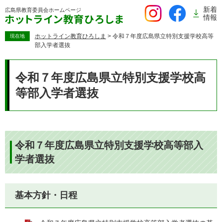
ペ
新着
広島県教育委員会
ホームページ
ー
情報
ジ
の
ホットライン教育ひろしま
>
令和７年度広島県立特別支援学校高等
現在地
部入学者選抜
先
頭
本
で
文
令和７年度広島県立特別支援学校高
す。
等部入学者選抜
令和７年度広島県立特別支援学校高等部入
学者選抜
基本方針・日程