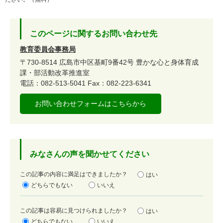
このページに関するお問い合わせ先
教育委員会事務局
〒730-8514
広島市中区基町9番42号
豊かな心と身体育成
課・部活動改革推進室
電話：082-513-5041
Fax：082-223-6341
お問い合わせフォームはこちらから
みなさんの声を聞かせてください
満
この記事の内容に満足はできましたか？
はい
足
どちらでもない
いいえ
度
容
この記事は容易に見つけられましたか？
はい
易
どちらでもない
いいえ