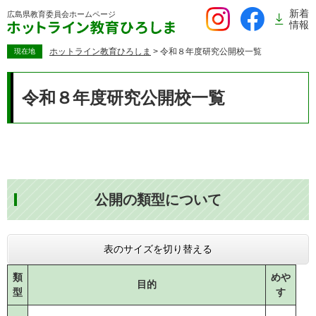
ペ
新着
広島県教育委員会
ホームページ
ー
情報
ジ
の
ホットライン教育ひろしま
>
令和８年度研究公開校一覧
現在地
先
本
頭
文
令和８年度研究公開校一覧
で
す。
公開の類型について
表のサイズを切り替える
類
めや
目的
型
す