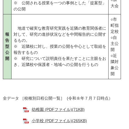
※ 公開される授業を一つの事例とした「提案型」
大会
の公開
○市
町指
地道で確実な教育研究実践を近隣の教育関係者に
定校
報
対して、研究の進捗状況などを中間報告的に公開す
○自
告
るもの。
主公
型
※ 近隣校に対し、授業の公開を中心として取組を
開
公
報告するもの
○近
開
※ 研究について説明責任を果たすことに主眼をお
隣対
き、近隣校や保護者・地域への公開を行うもの
象公
開
全データ ［校種別日程公開一覧］ (令和８年７月７日時点）
幼稚園 (PDFファイル)(71KB)
小学校 (PDFファイル)(265KB)