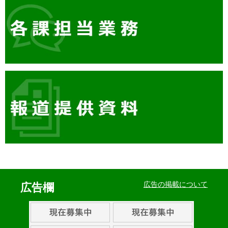
イ
ベ
広告の掲載について
広告欄
ン
ト・
取