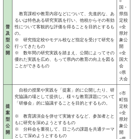
○
国・
教育課程や教育内容などについて、先進的な、あ
県指
るいは特色ある研究実践を行い、他校からその有効
定校
普
性について客観的な評価を得ることを目的とするも
○全
及
の。
県対
型
※ 研究指定校やモデル校など指定を受けて研究を
象公
公
行ってきたもの
開
開
※ 数年間の研究実践を踏まえ、公開によってその
○全
優れた実践を広め、もって県内の教育の向上を図る
国大
ことができるもの
会
○県
大会
自校の授業や実践を「提案」的に公開したり、研
○市
究協議の場として提供し、様々な教育課題について
町指
「研修会」的に協議することを目的とするもの。
提
定校
案
○全
※ 教育講演会を併せて実施するなど、参加者とと
型
県対
もに研究を深めようとするもの
公
象公
※ 分科会を重視して、日ごろの課題を共通テーマ
開
開
として深めようとするもの
○県