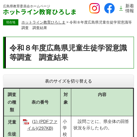
ペ
新着
広島県教育委員会
ホームページ
ー
情報
ジ
の
ホットライン教育ひろしま
>
令和８年度広島県児童生徒学習意識等
現在地
調査 調査結果
先
頭
本
で
文
令和８年度広島県児童生徒学習意識
す。
等調査 調査結果
表のサイズを切り替える
調査
対
内容
の種
表の番号
象
類
(1) (PDFファ
小
設問ごとに、県全体の回答
児童
学
状況を示したもの。
イル)(297KB)
生徒
校