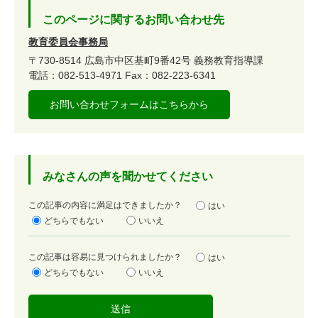
このページに関するお問い合わせ先
教育委員会事務局
〒730-8514
広島市中区基町9番42号
義務教育指導課
電話：082-513-4971
Fax：082-223-6341
お問い合わせフォームはこちらから
みなさんの声を聞かせてください
満
この記事の内容に満足はできましたか？
はい
足
どちらでもない
いいえ
度
容
この記事は容易に見つけられましたか？
はい
易
どちらでもない
いいえ
度