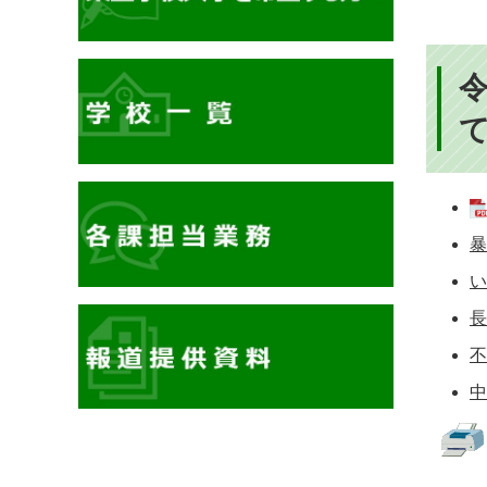
暴
い
長
不
中
イ