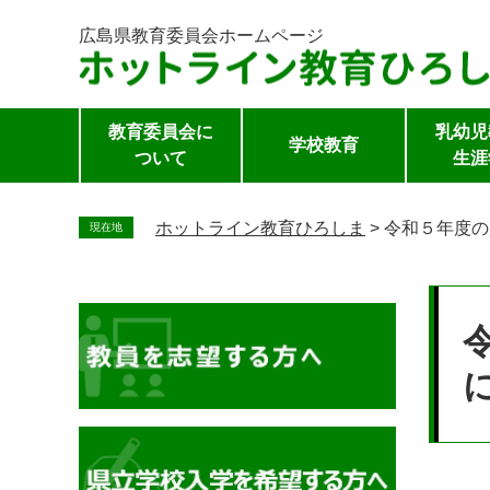
広島県教育委員会
ホームページ
教育委員会に
乳幼児
学校教育
ついて
生涯
ペ
ー
ホットライン教育ひろしま
>
令和５年度の
現在地
ジ
の
本
先
文
頭
で
す。