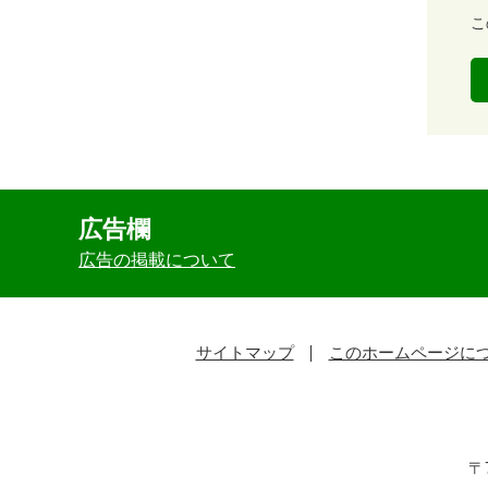
度
容
こ
易
度
広告欄
広告の掲載について
サイトマップ
このホームページに
〒7