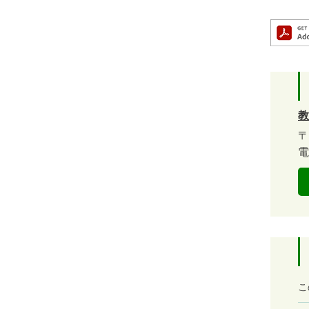
ベ
ン
ト・
取
組
教
ピ
〒
ッ
電
ク
ア
ッ
プ
満
こ
足