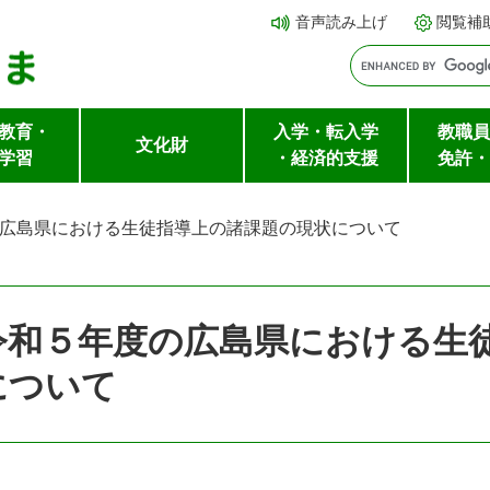
メ
本文へ
音声読み上げ
閲覧補
ニ
ュ
ー
教育・
入学・転入学
教職員
を
文化財
学習
・経済的支援
免許・
飛
ば
広島県における生徒指導上の諸課題の現状について
し
て
令和５年度の広島県における生
について